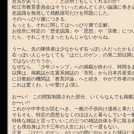
意見があって、、、」と説明でもしてくれるのか?
松江市教育委員会はそういっためんどくさい論議に巻き
史認識を無視して残酷描写だけを問題にした。
そのへっぴり腰につきる。
もっとも、それに関してはへっぴり腰で正解。
お役所に特定の「歴史認識」や「思想」や「宗教」につ
たら、それこそたまったもんじゃないからね。
うーん、先の陳情者は少なからず右っぽい人だったかも
右っぽい人じゃなくても「はだしのゲン」の第二部以降
ではないだろうか。
なぜなら、「少年ジャンプ」への掲載が終わり、時間をあ
以降は、掲載誌が左翼系雑誌の「市民」から日本共産党
に日教組の機関誌「教育評論」へと続き、やがて作者の
これは驚くわ、いや驚けよ(笑)。
お〜い! この閲覧制限された部分、いくらなんでも掲
か〜い!?
これが小中学生が読むべき、一般の子供向け漫画と果た
そもそも、特定の思想もなくのほほんと暮らしている一
特殊な雑誌と言っていいこの三つの雑誌自体を手に取る
とも僕自身は六十三年の人生において一度もない。
正直、「はだしのゲン」がいつの間にやらそんな雑誌に