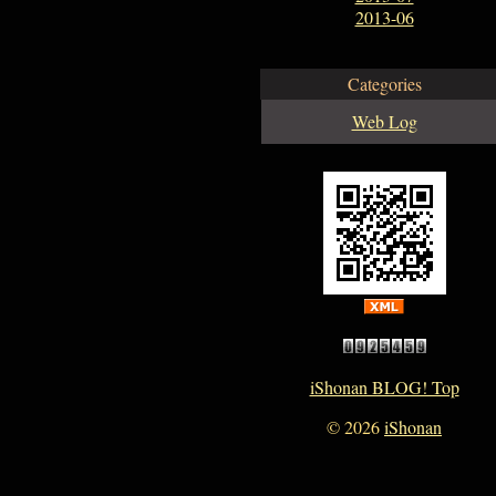
2013-06
Categories
Web Log
iShonan BLOG! Top
©
2026
iShonan