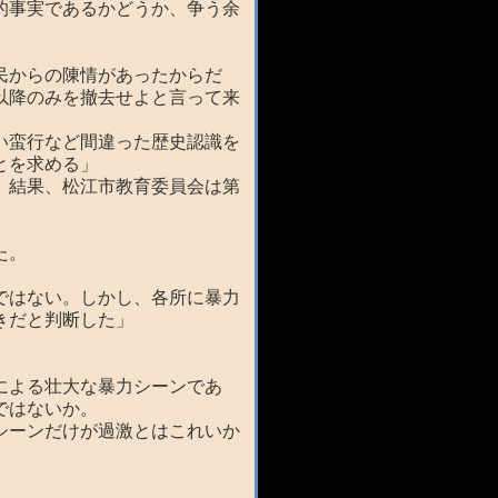
的事実であるかどうか、争う余
民からの陳情があったからだ
以降のみを撤去せよと言って来
い蛮行など間違った歴史認識を
とを求める」
、結果、松江市教育委員会は第
た。
ではない。しかし、各所に暴力
きだと判断した」
による壮大な暴力シーンであ
ではないか。
シーンだけが過激とはこれいか