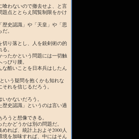
に喰わないので撤去せよ、と言
問題点ととらえ閲覧制限をかけ
「歴史認識」や「天皇」や「思
らだ。
を切り落とし、人を銃剣術の的
れる。
かったかという問題には一切触
へっぴり腰。
んな酷いことを日本兵はしたん
」という疑問を抱くかも知れな
にそれを信じるだろう。
はいかないだろう。
た歴史認識」というのは言い過
あろうと想像できる。
ったかどうかは別の問題だ。
めれば、統計上およそ2000人
環境を加味すれば、中にはそん