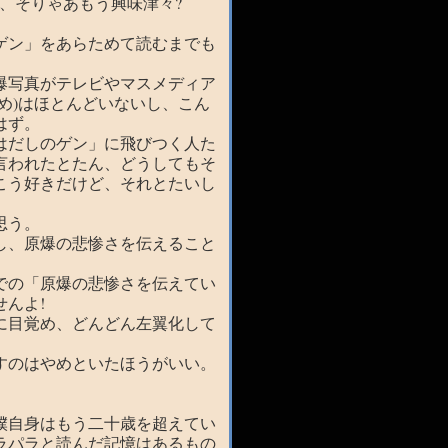
、そりゃあもう興味津々?
ゲン」をあらためて読むまでも
爆写真がテレビやマスメディア
め)はほとんどいないし、こん
はず。
はだしのゲン」に飛びつく人た
言われたとたん、どうしてもそ
こう好きだけど、それとたいし
思う。
し、原爆の悲惨さを伝えること
での「原爆の悲惨さを伝えてい
んよ!
に目覚め、どんどん左翼化して
すのはやめといたほうがいい。
僕自身はもう二十歳を超えてい
ラパラと読んだ記憶はあるもの