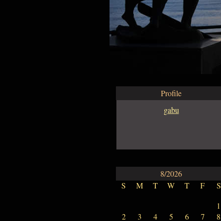
Profile
gabu
8/2026
S
M
T
W
T
F
S
1
2
3
4
5
6
7
8