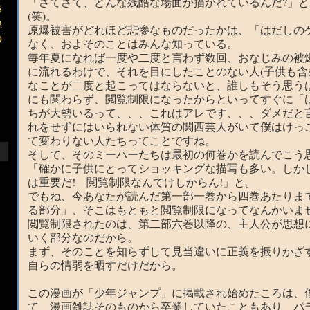
「さてさて、どんな残酷な場面が描かれているんだ?」と
5
(笑)。
2
原爆被害がどれほど悲惨なものだったかは、「はだしの
9
なく、およそのことはみんな知っている。
毎年夏になれば一度や二度と言わず数回、おなじみの被
に流れるわけで、それを目にしたことのない人(子供も含
なことが二度と起こってはならないと、誰しもそう思う
にも関わらず、閲覧制限になったからといってすぐに「
ちが大勢いるって、、、これはアレです、、、ダメだと
れをせずにはいられない体質の関西芸人がいて僕はけっ
て変わりない人たちってことですね。
そして、そのミーハーたちは最初の何巻かを読んでこう
「確かに子供にとってショッキングな描写も多い。しか
は重要だ! 閲覧制限なんてけしからん!」と。
でもね、今あなたが読んだ第一部一巻から四巻あたりま
る部分」、そこはもともと閲覧制限になってなんかいませ
閲覧制限されたのは、第二部六巻以降の、主人公が思想
いく部分なのだから。
まず、そのことを知らずして見当違いに正義を振りかざ
自らの情弱を晒すだけだから。
この漫画が「少年ジャンプ」に掲載され始めたころは、
て、漫画雑誌そのものから卒業していたこともあり、パ