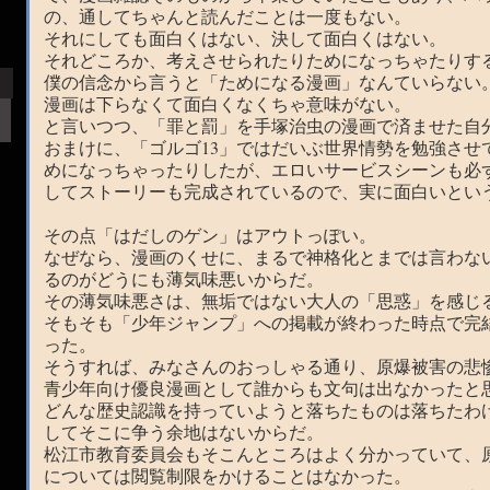
の、通してちゃんと読んだことは一度もない。
それにしても面白くはない、決して面白くはない。
それどころか、考えさせられたりためになっちゃたりす
僕の信念から言うと「ためになる漫画」なんていらない
漫画は下らなくて面白くなくちゃ意味がない。
と言いつつ、「罪と罰」を手塚治虫の漫画で済ませた自分
おまけに、「ゴルゴ13」ではだいぶ世界情勢を勉強させ
めになっちゃったりしたが、エロいサービスシーンも必
してストーリーも完成されているので、実に面白いとい
その点「はだしのゲン」はアウトっぽい。
なぜなら、漫画のくせに、まるで神格化とまでは言わな
るのがどうにも薄気味悪いからだ。
その薄気味悪さは、無垢ではない大人の「思惑」を感じ
そもそも「少年ジャンプ」への掲載が終わった時点で完
った。
そうすれば、みなさんのおっしゃる通り、原爆被害の悲
青少年向け優良漫画として誰からも文句は出なかったと
どんな歴史認識を持っていようと落ちたものは落ちたわ
してそこに争う余地はないからだ。
松江市教育委員会もそこんところはよく分かっていて、
については閲覧制限をかけることはなかった。