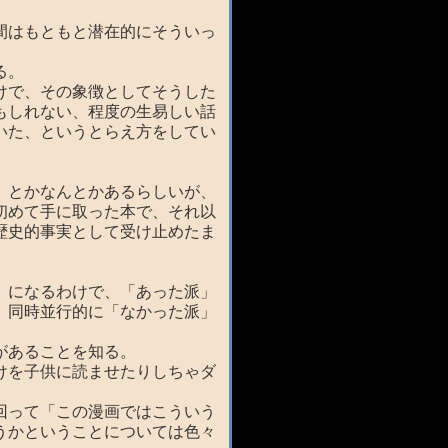
間はもともと潜在的にそういっ
る。
けで、その象徴としてそうした
もしれない、程度の生易しい話
いた、というとらえ方をしてい
」とかなんとかあるらしいが、
初めて手に取った本で、それ以
歴史的事実として受け止めたま
」になるわけで、「あった派」
、同時並行的に「なかった派」
があることを知る。
けを子供に読ませたりしちゃダ
回って「この漫画ではこういう
うかということについては色々