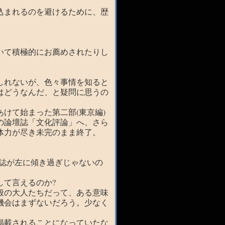
込まれるのを避けるために、歴
いて積極的にお薦めされたりし
しれないが、色々事情を知ると
はどうなんだ、と疑問に思うの
けて始まった第二部(東京編)
の論壇誌「文化評論」へ、さら
体力が尽き未完のまま終了。
載誌が左に傾き過ぎじゃないの
して言えるのか?
般の大人たちだって、ある意味
機会はまずないだろう。少なく
掲載されることになっていたな