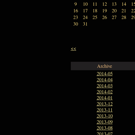
9
10
11
12
13
14
1
16
17
18
19
20
21
2
23
24
25
26
27
28
2
30
31
<<
Archive
2014-05
2014-04
2014-03
2014-02
2014-01
2013-12
2013-11
2013-10
2013-09
2013-08
2013-07