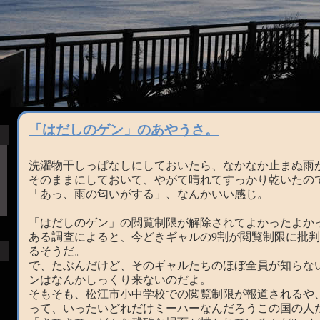
「はだしのゲン」のあやうさ。
洗濯物干しっぱなしにしておいたら、なかなか止まぬ雨
そのままにしておいて、やがて晴れてすっかり乾いたの
「あっ、雨の匂いがする」、なんかいい感じ。
「はだしのゲン」の閲覧制限が解除されてよかったよかっ
ある調査によると、今どきギャルの9割が閲覧制限に批
るそうだ。
で、たぶんだけど、そのギャルたちのほぼ全員が知らな
ンはなんかしっくり来ないのだよ。
そもそも、松江市小中学校での閲覧制限が報道されるや
って、いったいどれだけミーハーなんだろうこの国の人