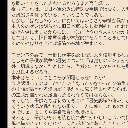
な酷いことをした人もいるだろうよと言う話し。
従ってこれは、旧日本軍のみの特殊な事情ではなく、人
た愚劣さを持っている、ということでもある。
しかし「はだしのゲン」においてはいささか事情が異な
主人公のゲンは明らかに旧日本軍に対し批判的だったわ
蛮行を例に出したからには、中にはそういう人もいたか
しではなく、旧日本軍全体が常態的にそんなことをして
るのでやはりそこには議論の余地が生まれる。
フランスの諺で「一冊しか本を読まない人を信用するな
もしその子供が戦争の歴史について「はだしのゲン」が
外一切読まなかったとしたら、当然のことながらそれを
ま成長するだろう。
本来はそういうことこそが問題じゃないのか?
歴史認識ってのは、だいたい「あったかなかったか論争
の主張が描かれる漫画が子供たちに広く読まれるならば
の主張が描かれた漫画も読まれなくてはならない。
そうして、子供たちは初めてそこに「歴史認識の違い」
そういう状況が保たれない限り、一方に偏向したものだ
メでしょ。ましてや義務教育の現場だよ。
それとも、子供がそれを読む度に先生がいちいちついて
風に描かれているけれど、それが本当にあったことかど