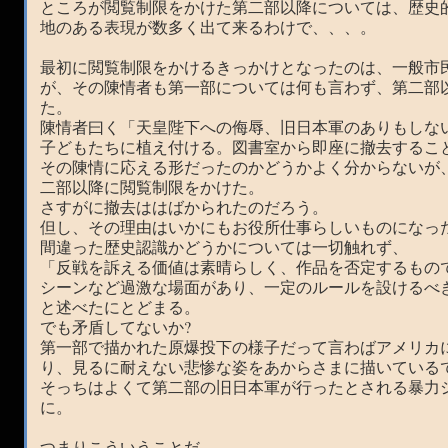
ところが閲覧制限をかけた第二部以降については、歴史
地のある表現が数多く出て来るわけで、、、。
最初に閲覧制限をかけるきっかけとなったのは、一般市
が、その陳情者も第一部については何も言わず、第二部
た。
陳情者曰く「天皇陛下への侮辱、旧日本軍のありもしな
子どもたちに植え付ける。図書室から即座に撤去するこ
その陳情に応える形だったのかどうかよく分からないが
二部以降に閲覧制限をかけた。
さすがに撤去ははばかられたのだろう。
但し、その理由はいかにもお役所仕事らしいものになっ
間違った歴史認識かどうかについては一切触れず、
「反戦を訴える価値は素晴らしく、作品を否定するもの
シーンなど過激な場面があり、一定のルールを設けるべ
と述べたにとどまる。
でも矛盾してないか?
第一部で描かれた原爆投下の様子だって言わばアメリカ
り、見るに耐えない悲惨な姿をあからさまに描いている
そっちはよくて第二部の旧日本軍が行ったとされる暴力
に。
つまりこういうことだ。