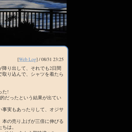
[
Web Log
] /
08/31 23:25
が降り出して、それでも2日間
で取り込んで、シャツを着たら
た!
判的だったという結果が出てい
い事実もあったりして、オジサ
、本の売り上げが三倍に伸びる
たちは。