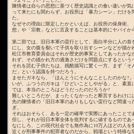
陳情者は自らの思想に基づく歴史認識との食い違いが気
って来たにも関わらず、お役所は「暴力シーン」だけを
た。
なぜその理由に限定したかといえば、お役所の保身術、
想」や「宗教」などに言及することは基本的にヤバイか
第二部では、旧日本軍の蛮行として、面白半分に人の首
にし、女の腹を裂いて子供を取り出すシーンなどが描か
松江市教育委員会はそれが歴史的事実としてあったかな
れず、その描かれ方の過激さだけを問題点にするという
それを読む子供たちは、残酷描写に驚く一方、まず「そ
だ」という認識を持つだろう。
ませたガキなら、「ほんとうにそんなことしたのかな?
いが、ふつうのガキは「ひどいことしやがる」と、素直
では、本当のところはどうだったのだろうか?
難しいところだが、まったくなかったと断言するわけに
先の陳情者の「旧日本軍のありもしない蛮行など間違っ
ぎ。
それはおそらく、ある一定の確率で実際にあったことで
但し、それが旧日本軍全体を批判するに値するものであ
なにしろ、この現代社会でも無作為に10万人ほどの人を集
近くが刑事事件の犯罪者なのだから、戦場という特殊な