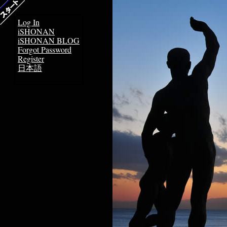
Log In
iSHONAN
iSHONAN BLOG
Forgot Password
Register
日本語