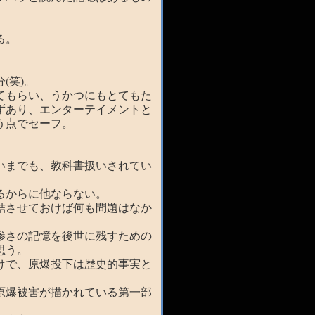
る。
。
(笑)。
てもらい、うかつにもとてもた
ずあり、エンターテイメントと
う点でセーフ。
いまでも、教科書扱いされてい
るからに他ならない。
結させておけば何も問題はなか
惨さの記憶を後世に残すための
思う。
けで、原爆投下は歴史的事実と
原爆被害が描かれている第一部