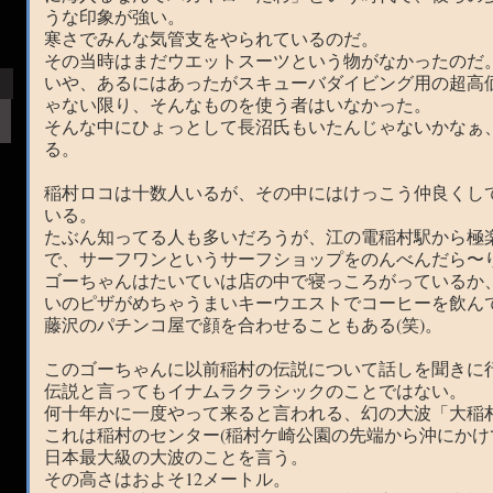
うな印象が強い。
寒さでみんな気管支をやられているのだ。
その当時はまだウエットスーツという物がなかったのだ
いや、あるにはあったがスキューバダイビング用の超高
ゃない限り、そんなものを使う者はいなかった。
そんな中にひょっとして長沼氏もいたんじゃないかなぁ
る。
稲村ロコは十数人いるが、その中にはけっこう仲良くし
いる。
たぶん知ってる人も多いだろうが、江の電稲村駅から極
で、サーフワンというサーフショップをのんべんだら〜
ゴーちゃんはたいていは店の中で寝っころがっているか
いのピザがめちゃうまいキーウエストでコーヒーを飲ん
藤沢のパチンコ屋で顔を合わせることもある(笑)。
このゴーちゃんに以前稲村の伝説について話しを聞きに
伝説と言ってもイナムラクラシックのことではない。
何十年かに一度やって来ると言われる、幻の大波「大稲
これは稲村のセンター(稲村ケ崎公園の先端から沖にかけ
日本最大級の大波のことを言う。
その高さはおよそ12メートル。