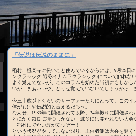
「伝説は伝説のままに」
稲村、極楽寺に長いこと住んでいるからには、9月26日
ンクラシック(通称イナムラクラシック)について触れな
よく覚えてないが、このコラムを始めた当初にもしかし
いが、まぁいいや、どうせ覚えていないでしょうから、
今三十歳以下くらいのサーファーたちにとって、このイ
体がもはや伝説的と言えるだろう。
なんせ、1989年に開催されて以降、24年振りに開催さ
とにかく気長に待つしかない、滅多には開かれない大会
「稲村にでかい波が立つぞー!!」
という状況がやってこない限り、主催者側は大会を開く