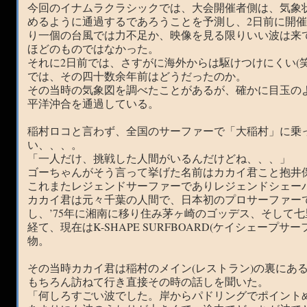
今回のイナムラクラシックでは、大会開催者側は、気象
めるように通過するであろうことを予測し、2日前に開
り一個の台風では力不足か、映像を見る限りいい波は来
ほどのものではなかった。
それに2日前では、さすがに海外からは駆けつけにくい(笑
では、その四十数余年前はどうだったのか。
その当時の気象図を調べたことがあるが、確かに目玉の
平洋沖合を通過している。
稲村ロコと言わず、全国のサーファーで「大稲村」に乗
い、、、。
「一人だけ、挑戦した人間がいるんだけどね、、、」
ゴーちゃんがそう言って挙げた名前はカカイ君こと抱井
これまたレジェンドサーファーでありレジェンドシェー
カカイ君は元々千葉の人間で、日本初のプロサーファー
し、’75年に湘南に移り住み茅ヶ崎のゴッデス、そして
経て、現在はK-SHAPE SURFBOARD(ケイシェープ
物。
その当時カカイ君は稲村のメイン(レストラン)の裏にあ
もちろん訪ねて行き直接その時の話しを聞いた。
「何しろすごい波でした。岸からパドリングでポイント