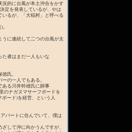
状況的に台風が本土沖合をかす
催決定を発表しているが、やは
ているが、「大稲村」と呼べる
)。
ように連続して二つの台風が太
った者はまだ一人もいな
保徳氏。
パーの一人でもある。
である川井幹雄氏に師事
七里のナガヌマサーフボードを
サーフボード)を経営、という人
るアパートに住んでいて、僕は
めざして沖に向かうんですが、