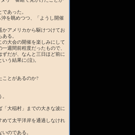
とであった。
ら沖を眺めつつ、「ようし開催
遥かアメリカから駆けつけてお
もある。
この大会の開催を楽しみにして
の一週間前程度だったもので、
はずだが、なんと三日ほど前に
いう結果に(泣)。
たことがあるのか?
う。
ば「大稲村」までの大きな波に
すめて太平洋岸を通過しなけれ
ないのである。