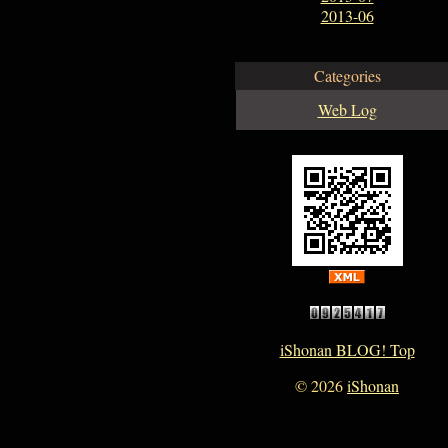
2013-06
Categories
Web Log
iShonan BLOG! Top
©
2026
iShonan