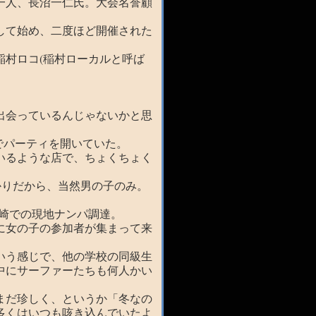
一人、長沼一仁氏。大会名誉顧
して始め、二度ほど開催された
稲村ロコ(稲村ローカルと呼ば
出会っているんじゃないかと思
店でパーティを開いていた。
いるような店で、ちょくちょく
かりだから、当然男の子のみ。
ケ崎での現地ナンパ調達。
に女の子の参加者が集まって来
いう感じで、他の学校の同級生
中にサーファーたちも何人かい
まだ珍しく、というか「冬なの
多くはいつも咳き込んでいたよ