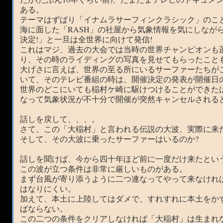
ある。
テーマはずばり「イナムラサーフィンクラシック」のこ
海に面した「RASH」の社屋から気象情報を気にしなが
決定!」と一旦は全世界に向けて発信!
これはマジ、過去の大会では当時の世界チャンピオンも
り、その時のライディングの写真を見せてもらったこと
大げさに言えば、世界の至る所にいるサーファーたちが
いて、そのテレビ番組の時は、開催決定の発表が開催日
世界のどこにいても稲村ケ崎に駆けつけることができた
なって気象状況が不十分で開催が突然キャンセルされると
話しを戻して、、、。
さて、この「大稲村」と言われる伝説の大波、実際に来
そして、その大波に乗ったサーファーはいるのか?
話しを聞けば、今から四十年ほど前に一度だけ来たとい
この波が立つ条件は非常に厳しいものがある。
まず台風が寄り添うように二つ連なってやって来なけれ
はなりにくい。
加えて、本土に上陸してはダメで、すれすれに本土をか
ばならない。
この二つの条件をクリアしなければ「大稲村」は生まれ