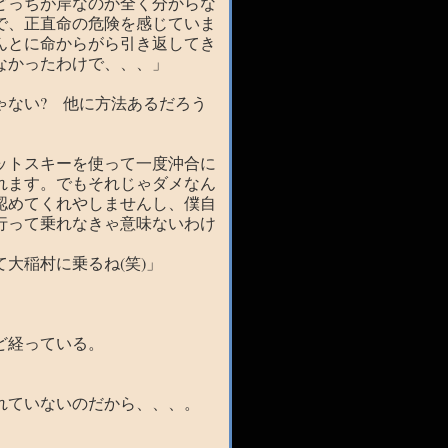
どっちが岸なのか全く分からな
で、正直命の危険を感じていま
んとに命からがら引き返してき
なかったわけで、、、」
ゃない? 他に方法あるだろう
ットスキーを使って一度沖合に
れます。でもそれじゃダメなん
認めてくれやしませんし、僕自
行って乗れなきゃ意味ないわけ
大稲村に乗るね(笑)」
。
ど経っている。
れていないのだから、、、。