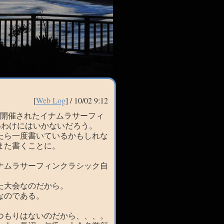
[
Web Log
] /
10/02 9:12
に開催されたイナムラサーフィ
いわけにはいかないだろう。
たら一度書いているかもしれな
また書くことに。
ナムラサーフィンクラシック自
れた大会なのだから。
なのである。
つもりはないのだから、、、。