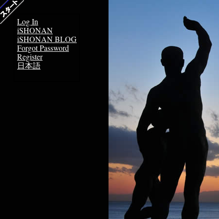
Log In
iSHONAN
iSHONAN BLOG
Forgot Password
Register
日本語