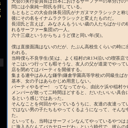
大会の実行委員長は日本におけるサーファーの草分けの
5
問には小泉純一郎氏を拝している。
2
もともとこの大会自体長沼氏がナガヌマクラシックと称
9
後にその名をイナムラクラシックと変えたものだ。
長沼氏と言えば、みなさんもういい歳の人たちばかりの
れるサーファー集団)の一人。
六十三歳というからちょうど僕と同い年(笑)。
僕は直接面識はないのだが、たぶん高校生くらいの時に
われる。
当時僕ら不良学生(笑)は、よく稲村のR134沿いの喫茶
そこはいつ行っても暇そうな、友人の父が道楽でやって
店を閉めてはパーティを開催する。
集まる連中はみんな鎌学(鎌倉学園高等学校)の同級生ば
基本、女の子はあらかじめ用意しない。
パーティやるぞー! ってなってから、由比ケ浜や稲村
メンバーが散って二時間ほどすると、だいたいいい具合
るという感じではあった。
そんなことを何回かやっているうちに、友達の友達って
ではない男の子たちもやってくるようになって、そんな
た。
といっても、当時はサーフィンなんてやっているやつは
に海入るなんてバカヤローだわ」という時代で、彼らの