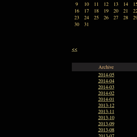
9
10
11
12
13
14
1
16
17
18
19
20
21
2
23
24
25
26
27
28
2
30
31
<<
Archive
2014-05
2014-04
2014-03
2014-02
2014-01
2013-12
2013-11
2013-10
2013-09
2013-08
2013-07