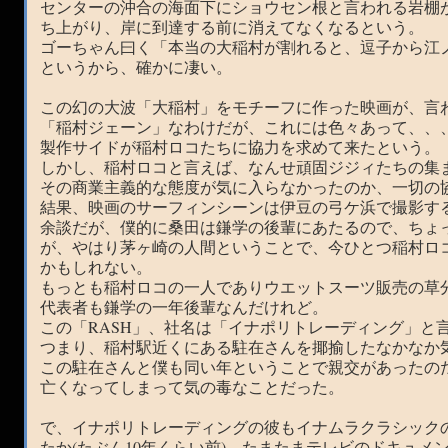
センターの沖合の海面下にショウセン根と言われる岩棚
ち上がり、岸に到達する前に消えてなくなるという。
ゴーちゃん曰く「本当の大稲村が割れると、逗子から江
というから、確かに凄い。
この幻の大波「大稲村」をモチーフに作った映画が、言
「稲村ジェーン」なわけだが、これには色々あって、、
製作サイドが稲村ロコたちに協力を求めて来たという。
しかし、稲村ロコと言えば、なんせ頑固ジジィたちの集ま
その商業主義的な態度が気に入らなかったのか、一切の
結果、映画のサーフィンシーンは伊豆の弓ケ浜で撮影す
余談だが、僕的に桑田は鎌学の後輩にあたるので、ちょ
が、やはり茅ヶ崎の人間ということで、今ひとつ稲村ロ
かもしれない。
もっとも稲村ロコの一人でありウエットスーツ販売の草分
代表者も鎌学の一年後輩なんだけれど。
この「RASH」、社名は「イナポリトレーディング」と
つまり、稲村駅近くにある駐在さんを揶揄したなかなか
この駐在さんと僕も同い年ということで親交があったの
亡くなってしまって気の毒なことだった。
で、イナポリトレーディングの彼もイナムラクラシック
たか(たぶん10年くらい前)、たまたまテレビのドキュメ