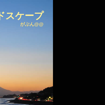
ドスケープ
がぶん@@