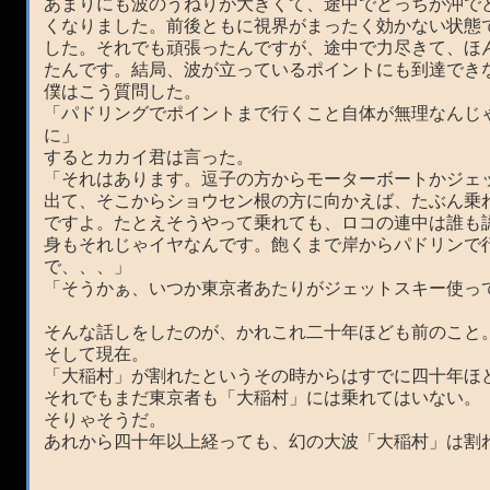
あまりにも波のうねりが大きくて、途中でどっちが沖で
くなりました。前後ともに視界がまったく効かない状態
した。それでも頑張ったんですが、途中で力尽きて、ほ
たんです。結局、波が立っているポイントにも到達でき
僕はこう質問した。
「パドリングでポイントまで行くこと自体が無理なんじ
に」
するとカカイ君は言った。
「それはあります。逗子の方からモーターボートかジェ
出て、そこからショウセン根の方に向かえば、たぶん乗
ですよ。たとえそうやって乗れても、ロコの連中は誰も
身もそれじゃイヤなんです。飽くまで岸からパドリンで
で、、、」
「そうかぁ、いつか東京者あたりがジェットスキー使って
そんな話しをしたのが、かれこれ二十年ほども前のこと
そして現在。
「大稲村」が割れたというその時からはすでに四十年ほ
それでもまだ東京者も「大稲村」には乗れてはいない。
そりゃそうだ。
あれから四十年以上経っても、幻の大波「大稲村」は割