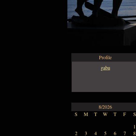
Profile
gabu
8/2026
S
M
T
W
T
F
S
1
2
3
4
5
6
7
8