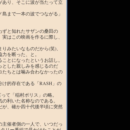
があり、そこに波が当たって立
ノ島まで一本の波でつながる」
わずと知れたサザンの桑田の
、実はこの映画を作るに際し、
りみたいなものだから(笑)、
協力を断った、と。
ることになったというお話し。
っとした親しみを感じるのだ
コたちとは噛み合わなかったの
け的存在である「RASH」の
言って「稲村ポリス」の略。
気の利いた名称なのである。
だが、確か四十代後半頃に突然
の主催者側の一人で、いつだっ
ンタリー番組で見かけたことが