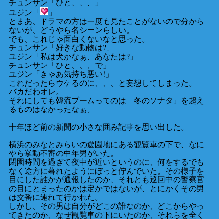
チュンサン「ひと、、、」
ユジン「
」
とまあ、ドラマの方は一度も見たことがないので分から
ないが、どうやら名シーンらしい。
でも、これじゃ面白くないなと思った。
チュンサン「好きな動物は?」
ユジン「私は犬かなぁ、あなたは?」
チュンサン「ひと、、、で」
ユジン「きゃあ気持ち悪い!」
これだったらウケるのに、、、と妄想してしまった。
バカだわオレ。
それにしても韓流ブームってのは「冬のソナタ」を超え
るものはなかったなぁ。
十年ほど前の新聞の小さな囲み記事を思い出した。
横浜のみなとみらいの遊園地にある観覧車の下で、なに
やら挙動不審の中年男がいた。
閉園時間を過ぎて夜中が近いというのに、何をするでも
なく途方に暮れたようにぼっと佇んでいた。その様子を
目にした誰かが通報したのか、それとも巡回中の警察官
の目にとまったのかは定かではないが、とにかくその男
は交番に連れて行かれた。
しかし、その男は自分がどこの誰なのか、どこからやっ
てきたのか、なぜ観覧車の下にいたのか、それらを全く