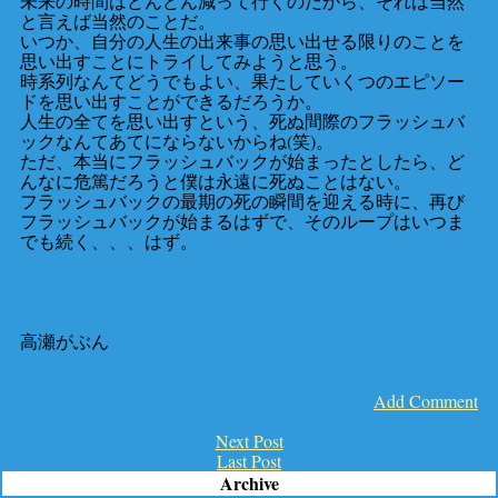
未来の時間はどんどん減って行くのだから、それは当然
と言えば当然のことだ。
いつか、自分の人生の出来事の思い出せる限りのことを
思い出すことにトライしてみようと思う。
時系列なんてどうでもよい、果たしていくつのエピソー
ドを思い出すことができるだろうか。
人生の全てを思い出すという、死ぬ間際のフラッシュバ
ックなんてあてにならないからね(笑)。
ただ、本当にフラッシュバックが始まったとしたら、ど
んなに危篤だろうと僕は永遠に死ぬことはない。
フラッシュバックの最期の死の瞬間を迎える時に、再び
フラッシュバックが始まるはずで、そのループはいつま
でも続く、、、はず。
高瀬がぶん
Add Comment
Next Post
Last Post
Archive