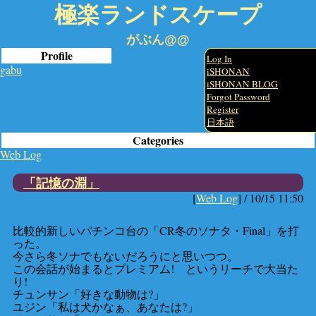
極楽ランドスケープ
がぶん@@
Profile
Log In
gabu
iSHONAN
iSHONAN BLOG
Forgot Password
Register
日本語
Categories
Web Log
「記憶の淵」
[
Web Log
] /
10/15 11:50
比較的新しいパチンコ台の「CR冬のソナタ・Final」を打
った。
今さら冬ソナでもないだろうにと思いつつ。
この会話が始まるとプレミアム! というリーチで大当た
り!
チュンサン「好きな動物は?」
ユジン「私は犬かなぁ、あなたは?」