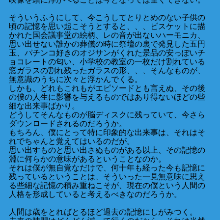
そういうふうにして、今こうしてとりとめのない子供の
頃の記憶を思い起こそうとすると、、、ビスケットに描
かれた国会議事堂の絵柄、レの音が出ないハーモニカ、
思い出せない誰かの葬儀の時に祭壇の裏で発見した五円
玉、パチンコ好きのオジサンがくれた景品の安っぽいチ
ョコレートの匂い、小学校の教室の一枚だけ割れている
窓ガラスの割れ残ったガラスの形、、、そんなものが、
無意識のうちに次々と浮かんでくる。
しかも、どれもこれもがエピソードとも言えぬ、その後
の僕の人生に影響を与えるものではあり得ないほどの些
細な出来事ばかり。
どうしてそんなものが脳ディスクに残っていて、今さら
ダウンロードされるのだろうか。
もちろん、僕にとって特に印象的な出来事は、それはそ
れでちゃんと覚えてはいるのだが。
思い出すものと思い出さぬものがある以上、その記憶の
淵に何らかの意味があるということなのか。
それは僕が無自覚なだけで、何十年も経った今も記憶に
残っているということは、そういった一見無意味に思え
る些細な記憶の積み重ねこそが、現在の僕という人間の
人格を形成していると考えるべきなのだろうか。
人間は歳をとればとるほど過去の記憶にしがみつく。