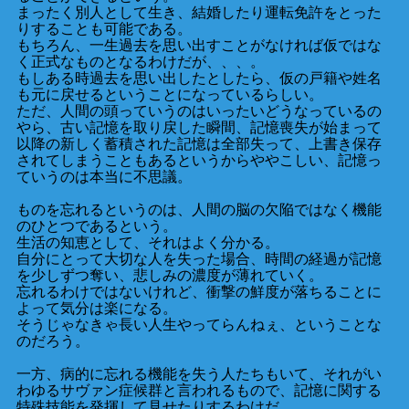
まったく別人として生き、結婚したり運転免許をとった
りすることも可能である。
もちろん、一生過去を思い出すことがなければ仮ではな
く正式なものとなるわけだが、、、。
もしある時過去を思い出したとしたら、仮の戸籍や姓名
も元に戻せるということになっているらしい。
ただ、人間の頭っていうのはいったいどうなっているの
やら、古い記憶を取り戻した瞬間、記憶喪失が始まって
以降の新しく蓄積された記憶は全部失って、上書き保存
されてしまうこともあるというからややこしい、記憶っ
ていうのは本当に不思議。
ものを忘れるというのは、人間の脳の欠陥ではなく機能
のひとつであるという。
生活の知恵として、それはよく分かる。
自分にとって大切な人を失った場合、時間の経過が記憶
を少しずつ奪い、悲しみの濃度が薄れていく。
忘れるわけではないけれど、衝撃の鮮度が落ちることに
よって気分は楽になる。
そうじゃなきゃ長い人生やってらんねぇ、ということな
のだろう。
一方、病的に忘れる機能を失う人たちもいて、それがい
わゆるサヴァン症候群と言われるもので、記憶に関する
特殊技能を発揮して見せたりするわけだ。