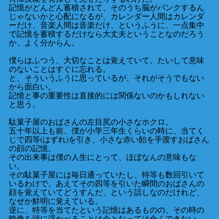
記憶がどんどん蓄積されて、そのうち脳がパンクするん
じゃないかと心配になるが、カレンダー人間はカレンダ
ーだけ、音楽人間は音楽だけ、というふうに、一点集中
で記憶を蓄積するだけなら大丈夫ということなのだろう
か、よく分からん。
僕らはふつう、大切なことは覚えていて、たいして意味
のないことはすぐに忘れる。
と、そういうふうに思っているが、それがそうでもない
から面白い。
記憶と事の重要性は直接的には関係ないのかもしれない
と思う。
駄菓子屋のおばさんの左目尻の小さなホクロ。
五十年以上も前、僕が小学三年生くらいの時に、当てく
じで四等(はずれ)を引き、小さな赤い飴を手渡すおばさん
の顔の記憶。
その出来事は僕の人生にとって、ほぼなんの意味もな
い。
その駄菓子屋には毎日通っていたし、特等も数回引いて
いるわけで、あえてその四等を引いた瞬間のおばさんの
顔を覚えていてどうすんだ、という話しなのだけれど、
なぜか鮮明に覚えている。
逆に、特等を当てたという記憶はあるものの、その時の
映像を頭に浮かべることは今となっては全くできない。