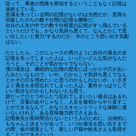
従って、事故の危険を察知するということもなく記憶は
途絶えている。
意識を失っている間の記憶がないのは当然だが、意識を
回復したのちの数十分間の記憶も曖昧だ。
自分の人生の中での数十分程度の記憶がすっ飛んでいる
というだけでも、かなり気持ち悪くて、なんとかして思
い出したいと努力?するのだが、今のところ思い出す気配
はない。
だとしたら、このニュースの男のように自分の過去の全
記憶を失ってしまった人は、いったいどんな気分なんだ
ろうと、そのことが気がかりでならない。
僕の場合は、継続的な記憶の歴史にぽっかり小穴があい
たみたいなもので、いや、だからこそ気持ち悪くてなん
とかその穴を埋めたいと思うのかもしれないが、いさぎ
よく過去を全部忘れてしまった人は、案外さっぱりして
いい気分なのかもしれないとも思う。
誰だってひとつやふたつ忘れてしまいたい過去はあるわ
けで、言葉のあやじゃなく、人生を最初からやり直すこ
とができるなんて、かなりエキセントリックな体験に違
いないけれど、ある意味魅力的でさえある。
記憶喪失が長時間治らないという人のために、法律的に
もちゃんと決まりがあって、いつか過去を思い出すまで
の間、仮の措置として、新しい戸籍や姓名さえも取得す
ることができるという。