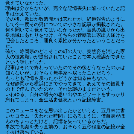
覚えていなかった。
理由は分からないが、完全な記憶喪失に陥っていたと記
事は伝えていた。
その後、数日か数週間かは忘れたが、経過報告のように
して今一度その男についての小さな記事が掲載された。
何を聞いても覚えてはいなかったが、言葉の訛りから出
身地域にあたりをつけ、そちらの管轄署に家出人届けを
照会したところ、運良く素性が分かったということだっ
た。
確か、静岡県のどこそこの町の人で、突然姿を消した家
人の捜索願いが提出されていたことで本人確認ができた
という話しだった。
記事はそれで終わっていたのでその後どうなったのかは
知らないが、おそらく無事家へ戻ったことだろう。
もっとも記憶も戻ったかどうかは知る由もない。
なぜ静岡から横浜にまでやってきて、あえてその観覧車
の下で佇んでいたのか、それは謎のままだという。
いわゆる、自分の過去の思い出やエピソードをすっかり
忘れてしまう、全生活史健忘という記憶障害。
このニュースをなぜ思い出したかというと、五月末に書
いたコラム「失われた時間」にあるように、僕自身がほ
んのちょっとだけど、記憶を失っているからだ。
事故で意識を失う直前の、おそらく五秒程度の記憶が全
く抜け落ちている。