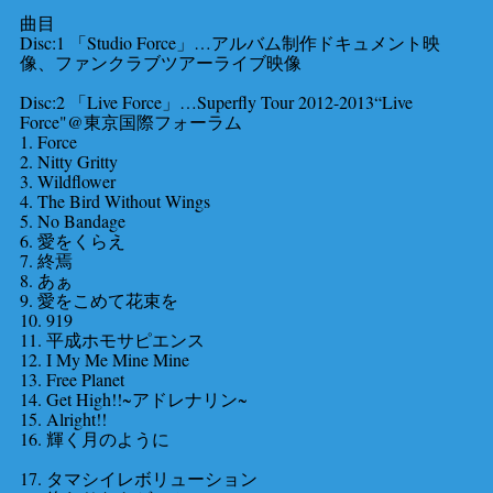
曲目
Disc:1 「Studio Force」…アルバム制作ドキュメント映
像、ファンクラブツアーライブ映像
Disc:2 「Live Force」…Superfly Tour 2012-2013“Live
Force"@東京国際フォーラム
1. Force
2. Nitty Gritty
3. Wildflower
4. The Bird Without Wings
5. No Bandage
6. 愛をくらえ
7. 終焉
8. あぁ
9. 愛をこめて花束を
10. 919
11. 平成ホモサピエンス
12. I My Me Mine Mine
13. Free Planet
14. Get High!!~アドレナリン~
15. Alright!!
16. 輝く月のように
17. タマシイレボリューション