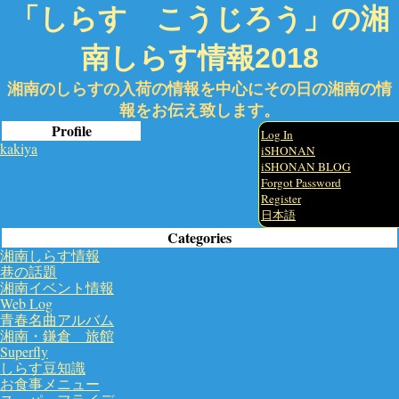
「しらす こうじろう」の湘
南しらす情報2018
湘南のしらすの入荷の情報を中心にその日の湘南の情
報をお伝え致します。
Profile
Log In
kakiya
iSHONAN
iSHONAN BLOG
Forgot Password
Register
日本語
Categories
湘南しらす情報
巷の話題
湘南イベント情報
Web Log
青春名曲アルバム
湘南・鎌倉 旅館
Superfly
しらす豆知識
お食事メニュー