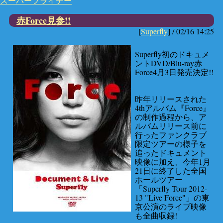
スーパーフライデー
赤Force見参!!
[
Superfly
] /
02/16 14:25
Superfly初のドキュメ
ントDVD/Blu-ray赤
Force4月3日発売決定!!
昨年リリースされた
4thアルバム『Force』
の制作過程から、ア
ルバムリリース前に
行ったファンクラブ
限定ツアーの様子を
追ったドキュメント
映像に加え、今年1月
21日に終了した全国
ホールツアー
「Superfly Tour 2012-
13 "Live Force"」の東
京公演のライブ映像
も全曲収録!