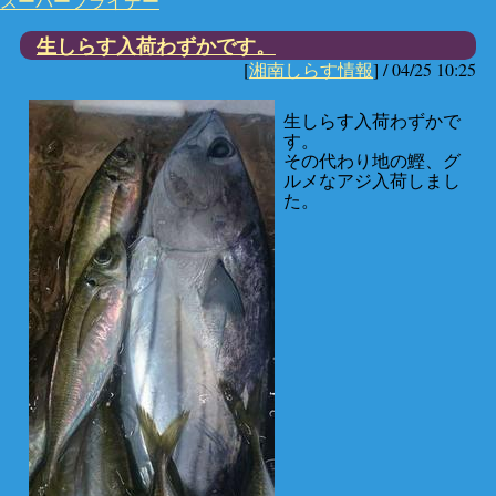
スーパーフライデー
生しらす入荷わずかです。
[
湘南しらす情報
] /
04/25 10:25
生しらす入荷わずかで
す。
その代わり地の鰹、グ
ルメなアジ入荷しまし
た。