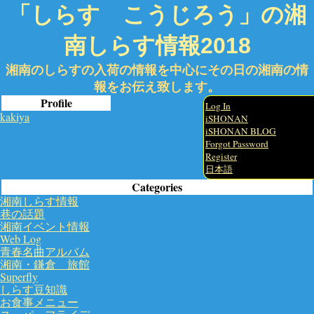
「しらす こうじろう」の湘
南しらす情報2018
湘南のしらすの入荷の情報を中心にその日の湘南の情
報をお伝え致します。
Profile
Log In
kakiya
iSHONAN
iSHONAN BLOG
Forgot Password
Register
日本語
Categories
湘南しらす情報
巷の話題
湘南イベント情報
Web Log
青春名曲アルバム
湘南・鎌倉 旅館
Superfly
しらす豆知識
お食事メニュー