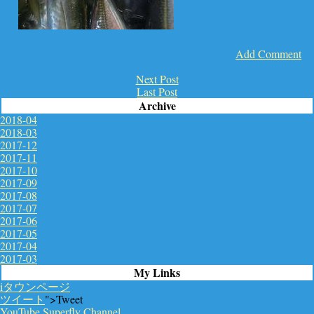
Add Comment
Next Post
Last Post
Archive
2018-04
2018-03
2017-12
2017-11
2017-10
2017-09
2017-08
2017-07
2017-06
2017-05
2017-04
2017-03
My Links
iタウンページ
ツイート
">Tweet
YouTube Superfly Channel