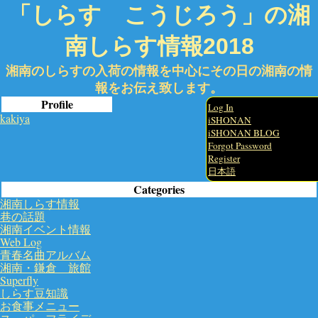
「しらす こうじろう」の湘
南しらす情報2018
湘南のしらすの入荷の情報を中心にその日の湘南の情
報をお伝え致します。
Profile
Log In
kakiya
iSHONAN
iSHONAN BLOG
Forgot Password
Register
日本語
Categories
湘南しらす情報
巷の話題
湘南イベント情報
Web Log
青春名曲アルバム
湘南・鎌倉 旅館
Superfly
しらす豆知識
お食事メニュー