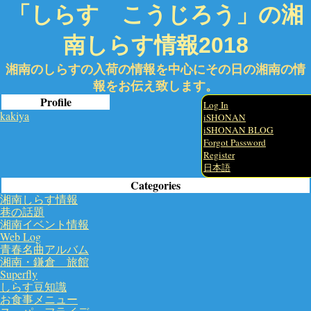
「しらす こうじろう」の湘
南しらす情報2018
湘南のしらすの入荷の情報を中心にその日の湘南の情
報をお伝え致します。
Profile
Log In
kakiya
iSHONAN
iSHONAN BLOG
Forgot Password
Register
日本語
Categories
湘南しらす情報
巷の話題
湘南イベント情報
Web Log
青春名曲アルバム
湘南・鎌倉 旅館
Superfly
しらす豆知識
お食事メニュー