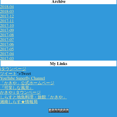
Archive
2018-04
2018-03
2017-12
2017-11
2017-10
2017-09
2017-08
2017-07
2017-06
2017-05
2017-04
2017-03
My Links
iタウンページ
ツイート
">Tweet
YouTube Superfly Channel
「かきや」公式ホームページ
『可笑しな風景』
かきや i タウンページ
しらすと地魚料理・旅館「かきや」
湘南しらす★情報局