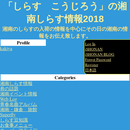
「しらす こうじろう」の湘
南しらす情報2018
湘南のしらすの入荷の情報を中心にその日の湘南の情
報をお伝え致します。
Profile
Log In
kakiya
iSHONAN
iSHONAN BLOG
Forgot Password
Register
日本語
Categories
湘南しらす情報
巷の話題
湘南イベント情報
Web Log
青春名曲アルバム
湘南・鎌倉 旅館
Superfly
しらす豆知識
お食事メニュー