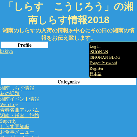
「しらす こうじろう」の湘
南しらす情報2018
湘南のしらすの入荷の情報を中心にその日の湘南の情
報をお伝え致します。
Profile
Log In
kakiya
iSHONAN
iSHONAN BLOG
Forgot Password
Register
日本語
Categories
湘南しらす情報
巷の話題
湘南イベント情報
Web Log
青春名曲アルバム
湘南・鎌倉 旅館
Superfly
しらす豆知識
お食事メニュー