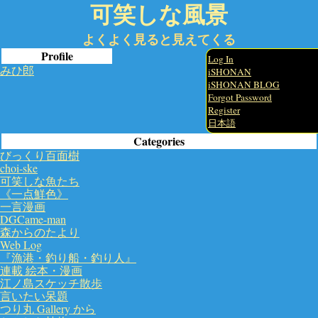
可笑しな風景
よくよく見ると見えてくる
Profile
Log In
みひ郎
iSHONAN
iSHONAN BLOG
Forgot Password
Register
日本語
Categories
びっくり百面樹
choi-ske
可笑しな魚たち
《一点鮮色》
一言漫画
DGCame-man
森からのたより
Web Log
『漁港・釣り船・釣り人』
連載 絵本・漫画
江ノ島スケッチ散歩
言いたい呆題
つり丸 Gallery から