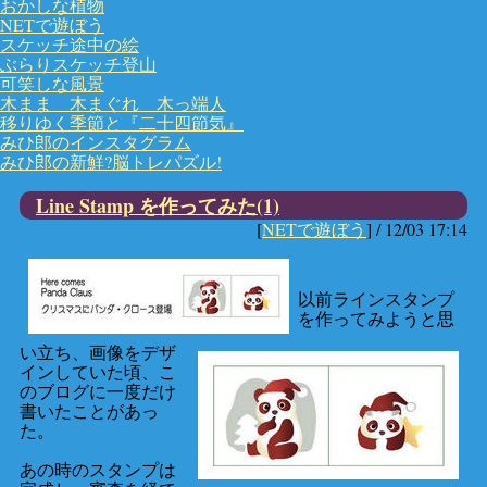
おかしな植物
NETで遊ぼう
スケッチ途中の絵
ぶらりスケッチ登山
可笑しな風景
木まま 木まぐれ 木っ端人
移りゆく季節と『二十四節気』
みひ郎のインスタグラム
みひ郎の新鮮?脳トレパズル!
Line Stamp を作ってみた(1)
[
NETで遊ぼう
] /
12/03 17:14
以前ラインスタンプ
を作ってみようと思
い立ち、画像をデザ
インしていた頃、こ
のブログに一度だけ
書いたことがあっ
た。
あの時のスタンプは