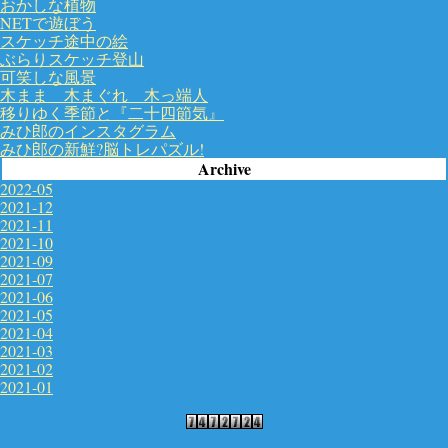
おかしな植物
NETで遊ぼう
スケッチ途中の絵
ぶらりスケッチ登山
可笑しな風景
木まま 木まぐれ 木っ端人
移りゆく季節と『二十四節気』
みひ郎のインスタグラム
みひ郎の新鮮?脳トレパズル!
Archive
2022-05
2021-12
2021-11
2021-10
2021-09
2021-07
2021-06
2021-05
2021-04
2021-03
2021-02
2021-01