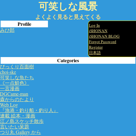
可笑しな風景
よくよく見ると見えてくる
Profile
Log In
みひ郎
iSHONAN
iSHONAN BLOG
Forgot Password
Register
日本語
Categories
びっくり百面樹
choi-ske
可笑しな魚たち
《一点鮮色》
一言漫画
DGCame-man
森からのたより
Web Log
『漁港・釣り船・釣り人』
連載 絵本・漫画
江ノ島スケッチ散歩
言いたい呆題
つり丸 Gallery から