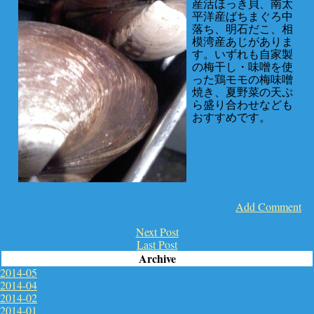
産活ほっき貝、南太
平洋産ばちまぐろ中
落ち、明石だこ、相
模湾産あじがありま
す。いずれも自家製
の梅干し・味噌を使
った鶏モモの梅味噌
焼き、夏野菜の天ぷ
ら盛り合わせなども
おすすめです。
Add Comment
Next Post
Last Post
Archive
2014-05
2014-04
2014-02
2014-01