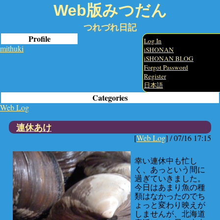
Web版みつだん
つれづれ日記
Profile
Log In
mithuki
iSHONAN
iSHONAN BLOG
Forgot Password
Register
日本語
Categories
Web Log
連休あけ
[
Web Log
] /
07/16 17:15
幸い連休中も忙し
く、あっという間に
過ぎていきました。
今日はあまり魚の種
類はなかったのでち
ょっと変わり映えが
しませんが、北海道