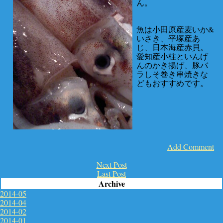
ん。
魚は小田原産麦いか&
いさき、平塚産あ
じ、日本海産赤貝。
愛知産小柱といんげ
んのかき揚げ、豚バ
ラしそ巻き串焼きな
どもおすすめです。
Add Comment
Next Post
Last Post
Archive
2014-05
2014-04
2014-02
2014-01