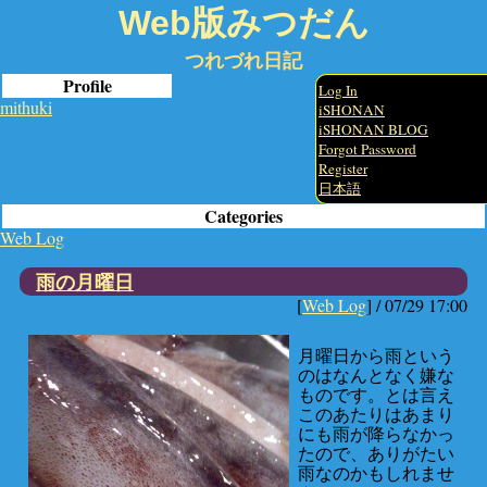
Web版みつだん
つれづれ日記
Profile
Log In
mithuki
iSHONAN
iSHONAN BLOG
Forgot Password
Register
日本語
Categories
Web Log
雨の月曜日
[
Web Log
] /
07/29 17:00
月曜日から雨という
のはなんとなく嫌な
ものです。とは言え
このあたりはあまり
にも雨が降らなかっ
たので、ありがたい
雨なのかもしれませ