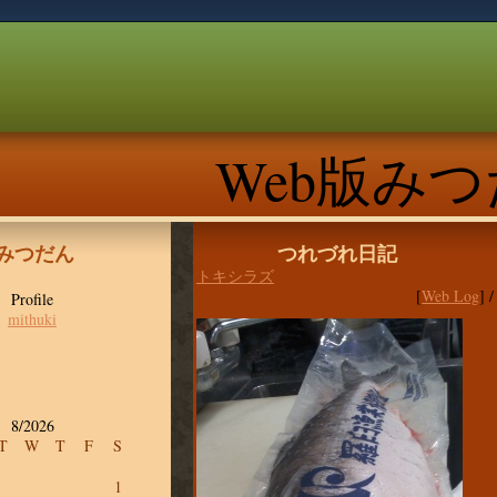
Web版み
版みつだん
つれづれ日記
トキシラズ
[
Web Log
] 
Profile
mithuki
8/2026
T
W
T
F
S
1