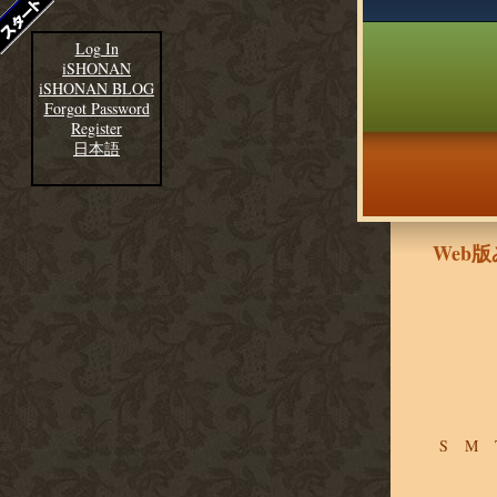
Log In
iSHONAN
iSHONAN BLOG
Forgot Password
Register
日本語
Web
S
M