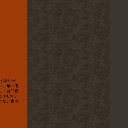
た!暑い日
い。早い者
じく羅臼産
わせもおす
かない食感