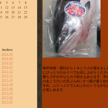
4
5
6
7
8
11
12
13
14
15
18
19
20
21
22
25
26
27
28
29
Archive
2014-05
2014-04
2014-02
2014-01
毎年恒例・羅臼からトキシラズが届きまし
2013-12
にぴったりのルイベでお召し上がりくださ
2013-11
勝ちですが今ならカマ焼きもあります。同
2013-10
のあこうだいの天ぷら&いそべ揚げ盛り合
2013-09
すめ。ぷりっぷりでふわふわというなかな
2013-08
が楽しめます。
2013-07
2013-06
2013-05