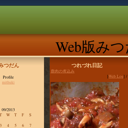
Web版み
版みつだん
つれづれ日記
鹿肉の煮込み
[
Web Log
] 
Profile
mithuki
09/2013
T
W
T
F
S
3
4
5
6
7