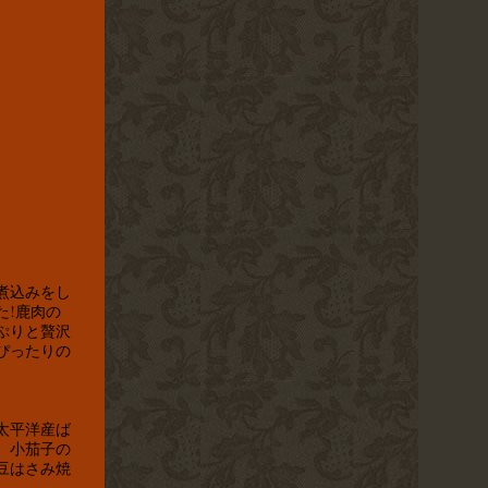
煮込みをし
た!鹿肉の
ぷりと贅沢
ぴったりの
太平洋産ば
。小茄子の
豆はさみ焼