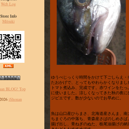
Web Log
Store Info
Mitsuki
ゆうべじっくり時間をかけて下ごしらえ・
たおかげで、とってもやわらかくなりまし
トマト煮込み、完成です。赤ワインをたっ
nan BLOG! Top
に使いました。涼しくなってきた秋の夜に
ジビエです。数が少ないのでお早めに。
2026
iShonan
魚は山口産ひらまさ、北海道産さんま、南
ちまぐろの中落ち、青森産さばのしめさば
揚げ出し、青ねぎのぬた、栃尾油揚げの納
きなどもおすすめです。