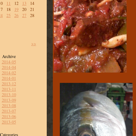
10
11
12
13
14
17
18
19
20
21
24
25
26
27
28
>>
Archive
2014-05
2014-04
2014-02
2014-01
2013-12
2013-11
2013-10
2013-09
2013-08
2013-07
2013-06
2013-05
Categories