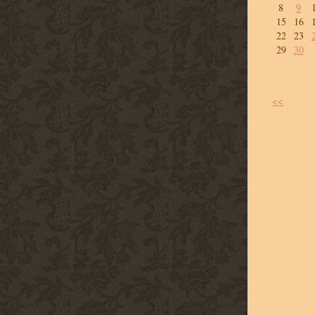
8
9
15
16
22
23
29
30
<<