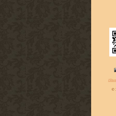
iSho
©