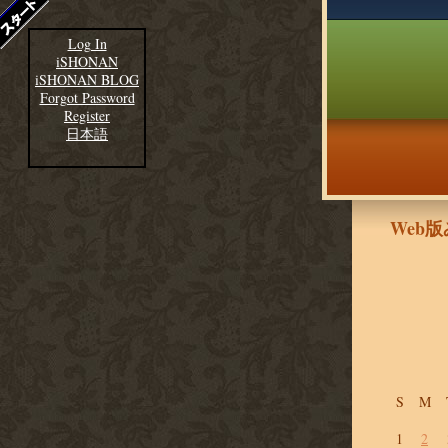
Log In
iSHONAN
iSHONAN BLOG
Forgot Password
Register
日本語
Web
S
M
1
2