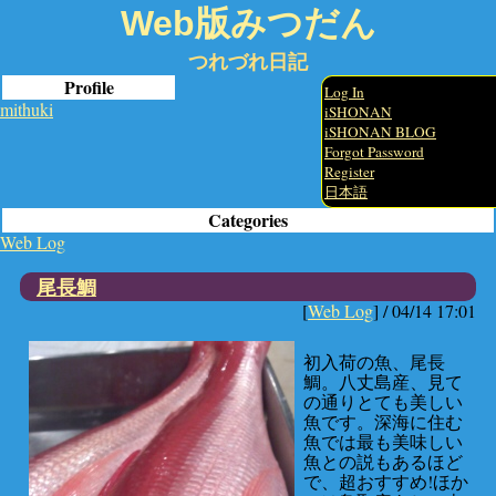
Web版みつだん
つれづれ日記
Profile
Log In
mithuki
iSHONAN
iSHONAN BLOG
Forgot Password
Register
日本語
Categories
Web Log
尾長鯛
[
Web Log
] /
04/14 17:01
初入荷の魚、尾長
鯛。八丈島産、見て
の通りとても美しい
魚です。深海に住む
魚では最も美味しい
魚との説もあるほど
で、超おすすめ!ほか