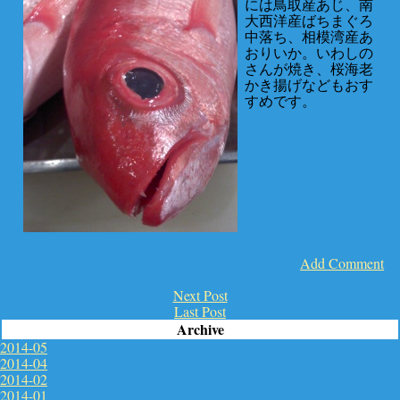
には鳥取産あじ、南
大西洋産ばちまぐろ
中落ち、相模湾産あ
おりいか。いわしの
さんが焼き、桜海老
かき揚げなどもおす
すめです。
Add Comment
Next Post
Last Post
Archive
2014-05
2014-04
2014-02
2014-01