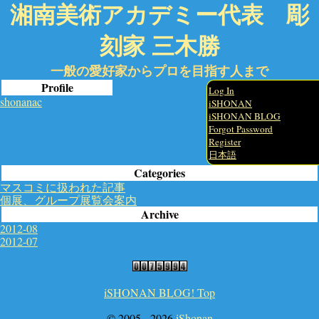
湘南美術アカデミー代表 彫
刻家 三木勝
一般の愛好家からプロを目指す人まで
Profile
Log In
shonanac
iSHONAN
iSHONAN BLOG
Forgot Password
Register
日本語
Categories
マスコミに扱われた記事
個展、グループ展覧会案内
Archive
2012-08
2012-07
iSHONAN BLOG! Top
© 2005 -
2026
iShonan