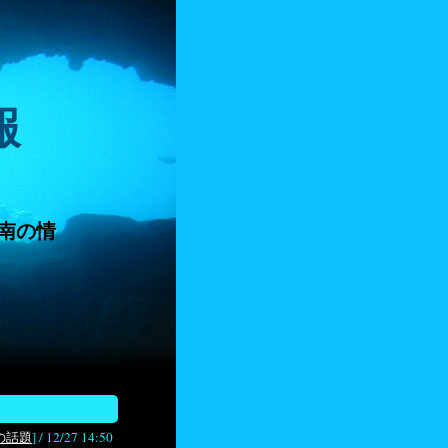
報
南の情
の話題
] /
12/27 14:50