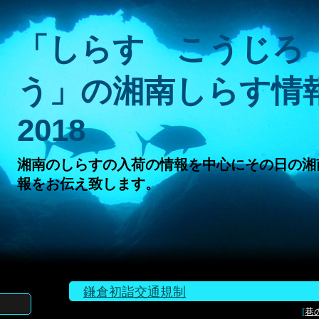
「しらす こうじろ
う」の湘南しらす情
2018
湘南のしらすの入荷の情報を中心にその日の湘
報をお伝え致します。
鎌倉初詣交通規制
[
巷