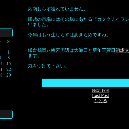
湘南しらす獲れていません。
腰越の市場にはその親にあたる『カタクチイワ
いました。
今年はもう生しらすはあきらめですね。
F
S
鎌倉鶴岡八幡宮周辺は大晦日と新年三賀日
初詣
1
ます。
7
8
14
15
気をつけて下さい。
21
22
28
29
Next Post
Last Post
もどる