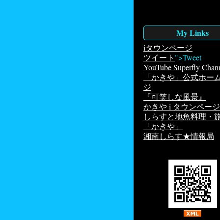
My Links
iタウンページ
ツイート
">Tweet
YouTube Superfly Chan
「かきや」公式ホー
ジ
『可笑しな風景』
かきや i タウンページ
しらすと地魚料理・
「かきや」
湘南しらす★情報局