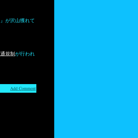
シ』が沢山獲れて
交通規制
が行われ
Add Comment