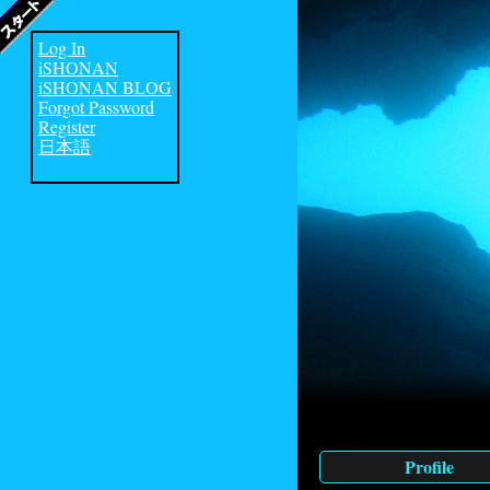
Log In
iSHONAN
iSHONAN BLOG
Forgot Password
Register
日本語
Profile