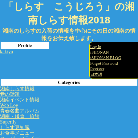
「しらす こうじろう」の湘
南しらす情報2018
湘南のしらすの入荷の情報を中心にその日の湘南の情
報をお伝え致します。
Profile
Log In
kakiya
iSHONAN
iSHONAN BLOG
Forgot Password
Register
日本語
Categories
湘南しらす情報
巷の話題
湘南イベント情報
Web Log
青春名曲アルバム
湘南・鎌倉 旅館
Superfly
しらす豆知識
お食事メニュー