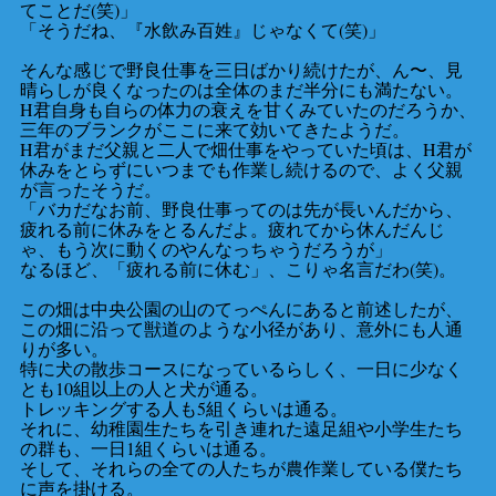
てことだ(笑)」
「そうだね、『水飲み百姓』じゃなくて(笑)」
そんな感じで野良仕事を三日ばかり続けたが、ん〜、見
晴らしが良くなったのは全体のまだ半分にも満たない。
H君自身も自らの体力の衰えを甘くみていたのだろうか、
三年のブランクがここに来て効いてきたようだ。
H君がまだ父親と二人で畑仕事をやっていた頃は、H君が
休みをとらずにいつまでも作業し続けるので、よく父親
が言ったそうだ。
「バカだなお前、野良仕事ってのは先が長いんだから、
疲れる前に休みをとるんだよ。疲れてから休んだんじ
ゃ、もう次に動くのやんなっちゃうだろうが」
なるほど、「疲れる前に休む」、こりゃ名言だわ(笑)。
この畑は中央公園の山のてっぺんにあると前述したが、
この畑に沿って獣道のような小径があり、意外にも人通
りが多い。
特に犬の散歩コースになっているらしく、一日に少なく
とも10組以上の人と犬が通る。
トレッキングする人も5組くらいは通る。
それに、幼稚園生たちを引き連れた遠足組や小学生たち
の群も、一日1組くらいは通る。
そして、それらの全ての人たちが農作業している僕たち
に声を掛ける。