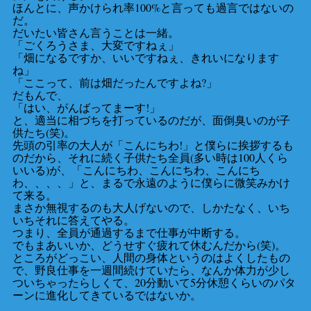
ほんとに、声かけられ率100%と言っても過言ではないの
だ。
だいたい皆さん言うことは一緒。
「ごくろうさま、大変ですねぇ」
「畑になるですか、いいですねぇ、きれいになります
ね」
「ここって、前は畑だったんですよね?」
だもんで、
「はい、がんばってまーす!」
と、適当に相づちを打っているのだが、面倒臭いのが子
供たち(笑)。
先頭の引率の大人が「こんにちわ!」と僕らに挨拶するも
のだから、それに続く子供たち全員(多い時は100人くら
いいる)が、「こんにちわ、こんにちわ、こんにち
わ、、、、」と、まるで永遠のように僕らに微笑みかけ
て来る。
まさか無視するのも大人げないので、しかたなく、いち
いちそれに答えてやる。
つまり、全員が通過するまで仕事が中断する。
でもまあいいか、どうせすぐ疲れて休むんだから(笑)。
ところがどっこい、人間の身体というのはよくしたもの
で、野良仕事を一週間続けていたら、なんか体力が少し
ついちゃったらしくて、20分動いて5分休憩くらいのパタ
ーンに進化してきているではないか。