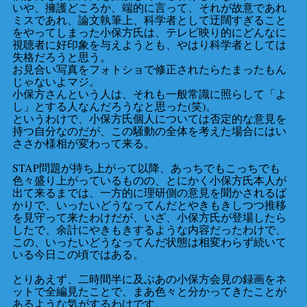
いや、擁護どころか、端的に言って、それが故意であれ
ミスであれ、論文執筆上、科学者として迂闊すぎること
をやってしまった小保方氏は、テレビ映り的にどんなに
視聴者に好印象を与えようとも、やはり科学者としては
失格だろうと思う。
お見合い写真をフォトショで修正されたらたまったもん
じゃないよマジ。
小保方さんという人は、それも一般常識に照らして「よ
し」とする人なんだろうなと思った(笑)。
というわけで、小保方氏個人については否定的な意見を
持つ自分なのだが、この騒動の全体を考えた場合にはい
ささか様相が変わって来る。
STAP問題が持ち上がって以降、あっちでもこっちでも
色々盛り上がっているものの、とにかく小保方氏本人が
出て来るまでは、一方的に理研側の意見を聞かされるば
かりで、いったいどうなってんだとやきもきしつつ推移
を見守って来たわけだが、いざ、小保方氏が登場したら
したで、余計にやきもきするような内容だったわけで、
この、いったいどうなってんだ状態は相変わらず続いて
いる今日この頃ではある。
とりあえず、二時間半に及ぶあの小保方会見の録画をネ
ットで全編見たことで、まあ色々と分かってきたことが
あるような気がするわけです。