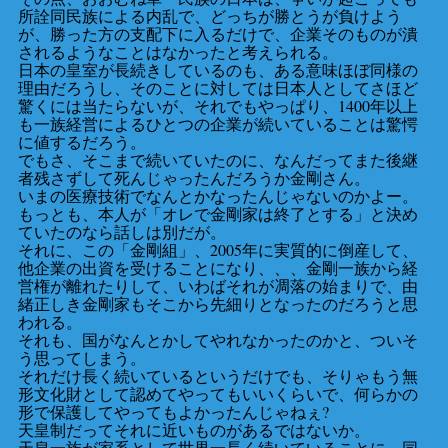
所詮同民族による内乱で、どっちが勝とうが負けよう
が、勝った方の支配下に入るだけで、企業そのものが潰
されるようなことはなかったと考えられる。
日本の皇室が長続きしているのも、ある意味ほぼ同様の
理由だろうし、そのことに対しては日本人としてさほど
驚くには当たらないが、それでもやっぱり、1400年以上
も一族経営によるひとつの企業が続いていることは驚愕
に値するだろう。
でもさ、そこまで続いていたのに、なんだってまた後継
者残さずして死んじゃったんだろうか金剛さん。
いまの医療技術でなんとかなったんじゃないのかよー。
もっとも、本人が「オレで金剛家は終了とする」と決め
ていたのなら話しは別だが。
それに、この「金剛組」、2005年に実質的に倒産して、
他企業の出資を受けることになり、、、金剛一族から経
営権が離れたりして、いわばそれが凋落の始まりで、由
緒正しき金剛家もそこから先細りとなったのだろうと思
われる。
それも、国がなんとかしてやれなかったのかと、ついそ
う思ってしまう。
それだけ長く続いているというだけでも、そりゃもう無
形文化財として認めてやってもいいくらいで、何らかの
形で保護してやってもよかったんじゃねぇ?
天皇制だってそれに近いものがあるではないか。
天皇一族が家系として世界一長く続いていることに、同