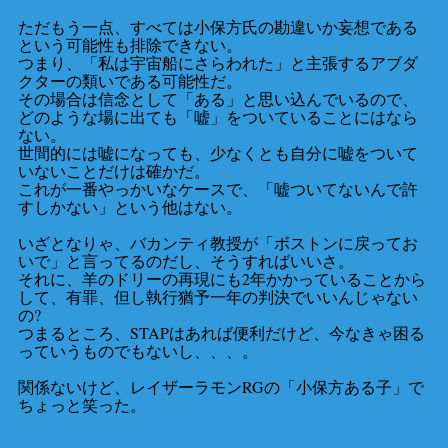
ただもう一点、すべては小保方氏の勘違いか妄想である
という可能性も排除できない。
つまり、「私は宇宙船にさらわれた」と主張するアブダ
クターの類いである可能性だ。
その場合は信念として「ある」と思い込んでいるので、
どのような場に出ても「嘘」をついていることにはなら
ない。
世間的には嘘になっても、少なくとも自分に嘘をついて
いないことだけは確かだ。
これが一番やっかいなケースで、「嘘ついてないんで許
すしかない」という他はない。
いざとなりゃ、バカンティ教授が「ボストンに戻ってお
いで」と言ってるのだし、そうすればいいさ。
それに、羊のドリーの再現にも2年かかっていることから
して、有罪、但し執行猶予一年の判決でいいんじゃない
の?
つまるところ、STAPはあれば便利だけど、今なきゃ困る
っていうものでもないし、、、。
関係ないけど、レイザーラモンRGの「小保方ある子」で
ちょっと笑った。