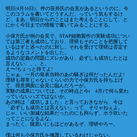
明日(4月16日)、件の笹井氏の会見があるというのに、今
このコラムを書いてどうすんだ、っていう気もするけ
ど、まあ、明日からのことはまた考えることにして、と
にかく今日までの情報で書いてみることにする。
小保方氏が例の会見で、STAP細胞製作の実験成功につい
ては第三者も成功しており、理研もそのことを把握して
いるはずと述べたのに対し、それを受けて理研は否定す
るようなコメントを出した。
成功の定義の問題にズレがあり、必ずしも成功したとは
言えない、、、と。
え〜!ちょっと待てよ!
じゃぁ、一月の発表当時のあの騒ぎは何だったんだよ!
理研も尋常じゃないくらいの力で小保方氏を持ち上げ
て、得意満面に会見に臨んだろーが。
実験の成果については、その時点と今( 4月)で何ら変わ
っていないハズではないか。
あの時は「成功しました」と言っておきながら、今は
「必ずしも成功とは言えない」って、そりゃねぇよ。
じゃ、いい加減な結果だったのにも拘らず、ホラ吹いた
ってことになるよな。
まったく、腹黒いにもほどがあるぞ、理研やろー。
僕は何も小保方氏を擁護しているわけじゃない。