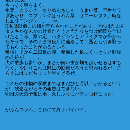
さっそく種をまく。
水菜、カラシナ、ちりめんちしゃ、うまい菜、早生サラ
ダあかり、スプリングほうれん草、サニーレタス、時な
し五寸ニンジン、、、etc。
H君は以前この畑が荒らされたことがあり、それはたぶん
タヌキかなんかの仕業だろうと当たりをつけ網罠を仕掛
けたところ、案の定、ハクビシンとアライグマが掛かっ
たそうで、そのまま市役所に連絡して二匹とも引き取っ
てもらったことがあるという。
種植してから二日目の朝、整備した畝にくっきりと動物
の足跡が、、、。
犬の散歩も多いが、まさか飼い主が畑を歩かせるはずも
なく、やはりこれは野生の動物だろうと思われるが、荒
らすにはまだちょっと早すぎるぜ。
これらの作物の収穫まではまだひと月以上かかるという
が、残念ながらその報告はできない。
明日の天気予報は雨、久しぶりにパチンコ行こっと!
がぶんコラム、これにて終了バイバイ。