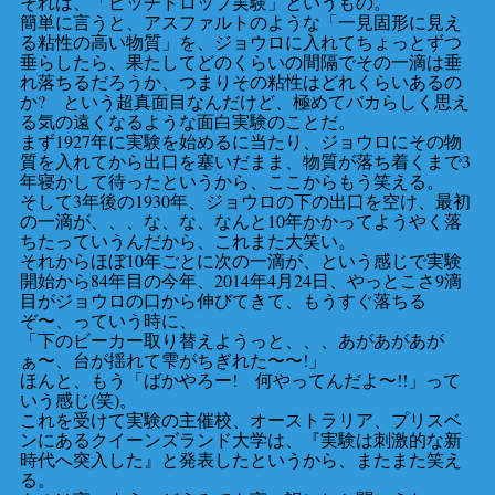
それは、「ピッチドロップ実験」というもの。
簡単に言うと、アスファルトのような「一見固形に見え
る粘性の高い物質」を、ジョウロに入れてちょっとずつ
垂らしたら、果たしてどのくらいの間隔でその一滴は垂
れ落ちるだろうか、つまりその粘性はどれくらいあるの
か? という超真面目なんだけど、極めてバカらしく思え
る気の遠くなるような面白実験のことだ。
まず1927年に実験を始めるに当たり、ジョウロにその物
質を入れてから出口を塞いだまま、物質が落ち着くまで3
年寝かして待ったというから、ここからもう笑える。
そして3年後の1930年、ジョウロの下の出口を空け、最初
の一滴が、、、な、な、なんと10年かかってようやく落
ちたっていうんだから、これまた大笑い。
それからほぼ10年ごとに次の一滴が、という感じで実験
開始から84年目の今年、2014年4月24日、やっとこさ9滴
目がジョウロの口から伸びてきて、もうすぐ落ちる
ぞ〜、っていう時に、
「下のビーカー取り替えようっと、、、あがあがあが
ぁ〜、台が揺れて雫がちぎれた〜〜!」
ほんと、もう「ばかやろー! 何やってんだよ〜!!」って
いう感じ(笑)。
これを受けて実験の主催校、オーストラリア、プリスベ
ンにあるクイーンズランド大学は、『実験は刺激的な新
時代へ突入した』と発表したというから、またまた笑え
る。