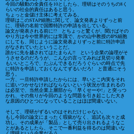
今回の騒動の全責任を10としたら、理研はそのうちの8く
らいの社会的責任はあると思う。
ちょっと金儲け主体に考えてみる。
理研はこのSTAP細胞に関して、論文発表よりずっと前
に、理研の名前で国際特許の申請を出している。
論文が発表される前に!? とちょっと驚くが、聞けばその
やり方は今や世界的には常識で、かの山中教授のIPS細胞
にしても、同じように論文発表よりずっと前に特許申請
がなされていたということだ。
誰かに先を越されてはたまらん!! という企業の論理がそ
うさせるのだろうが、こんなの言ってみれば見切り発車
もいいところで、たぶんできるだろうぐらいの時点で先
に特許を申請しておくなんてずるいだろ! と普通にそう
思う。
一方、一旦特許申請したからには、早いとこ内実をそれ
に追いつかせなければならないという状況が生まれるの
は必至で、当然企業上層部から「早くせーや!」と突っつ
かれ、その焦りが今回のような問題を引き起こした大き
な原因のひとつになっていることはほぼ間違いない。
そして、理研がずるいのはそれだけじゃない。
もし今回の論文にまったく瑕疵がなく、追試も次々と成
功し、その成果が「製品」として売り出されるようなこ
とがあるとしたら、そこで一番利益を得るのは間違いな
く理研という企業だろう。