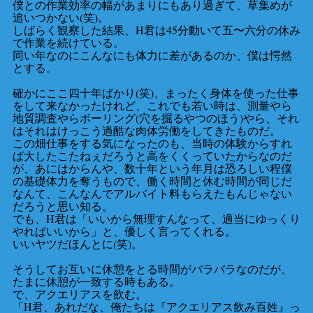
僕との作業効率の幅があまりにもあり過ぎて、草集めが
追いつかない(笑)。
しばらく観察した結果、H君は45分動いて五〜六分の休み
で作業を続けている。
同い年なのにこんなにも体力に差があるのか、僕は愕然
とする。
確かにここ四十年ばかり(笑)、まったく身体を使った仕事
をして来なかったけれど、これでも若い時は、測量やら
地質調査やらボーリング(穴を掘るやつのほう)やら、それ
はそれはけっこう過酷な肉体労働をしてきたものだ。
この畑仕事をする気になったのも、当時の体験からすれ
ば大したこたねぇだろうと高をくくっていたからなのだ
が、あにはからんや、数十年という年月は恐ろしい程僕
の基礎体力を奪うもので、働く時間と休む時間が同じだ
なんて、こんなんでアルバイト料もらえたもんじゃない
だろうと思い知る。
でも、H君は「いいから無理すんなって、適当にゆっくり
やればいいから」と、優しく言ってくれる。
いいヤツだほんとに(笑)。
そうしてお互いに休憩をとる時間がバラバラなのだが、
たまに休憩が一致する時もある。
で、アクエリアスを飲む。
「H君、あれだな、俺たちは『アクエリアス飲み百姓』っ