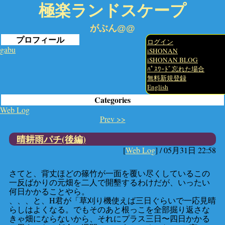
極楽ランドスケープ
がぶん@@
プロフィール
ログイン
gabu
iSHONAN
iSHONAN BLOG
ﾊﾟｽﾜｰﾄﾞ忘れた場合
無料新規登録
English
Categories
Web Log
Prev >>
晴耕雨パチ(後編)
[
Web Log
] /
05月31日 22:58
さてと、背丈ほどの篠竹が一面を覆い尽くしているこの
一反ばかりの元畑を二人で開墾するわけだが、いったい
何日かかることやら。
、、、と、H君が「草刈り機使えば三日ぐらいで一応見晴
らしはよくなる。でもそのあと根っこを全部掘り返さな
きゃ畑にならないから、それにプラス三日〜四日かかる