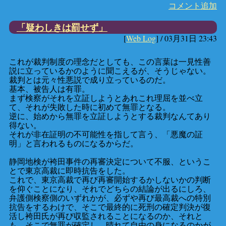
コメント追加
「疑わしきは罰せず」
[
Web Log
] /
03月31日 23:43
これが裁判制度の理念だとしても、この言葉は一見性善
説に立っているかのように聞こえるが、そうじゃない。
裁判とは元々性悪説で成り立っているのだ。
基本、被告人は有罪。
まず検察がそれを立証しようとあれこれ理屈を並べ立
て、それが失敗した時に初めて無罪となる。
逆に、始めから無罪を立証しようとする裁判なんてあり
得ない。
それが非在証明の不可能性を指して言う、「悪魔の証
明」と言われるものになるからだ。
静岡地検が袴田事件の再審決定について不服、というこ
とで東京高裁に即時抗告をした。
これで、東京高裁で再び再審開始するかしないかの判断
を仰ぐことになり、それでどちらの結論が出るにしろ、
弁護側検察側のいずれかが、必ずや再び最高裁への特別
抗告をするわけで、そこで最終的に死刑の確定判決が復
活し袴田氏が再び収監されることになるのか、それと
も、そこで無罪が確定し、晴れて自由の身になるのかが