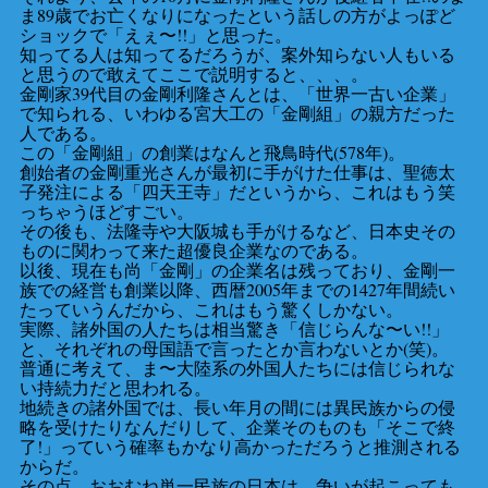
ま89歳でお亡くなりになったという話しの方がよっぽど
ショックで「えぇ〜!!」と思った。
知ってる人は知ってるだろうが、案外知らない人もいる
と思うので敢えてここで説明すると、、、。
金剛家39代目の金剛利隆さんとは、「世界一古い企業」
で知られる、いわゆる宮大工の「金剛組」の親方だった
人である。
この「金剛組」の創業はなんと飛鳥時代(578年)。
創始者の金剛重光さんが最初に手がけた仕事は、聖徳太
子発注による「四天王寺」だというから、これはもう笑
っちゃうほどすごい。
その後も、法隆寺や大阪城も手がけるなど、日本史その
ものに関わって来た超優良企業なのである。
以後、現在も尚「金剛」の企業名は残っており、金剛一
族での経営も創業以降、西暦2005年までの1427年間続い
たっていうんだから、これはもう驚くしかない。
実際、諸外国の人たちは相当驚き「信じらんな〜い!!」
と、それぞれの母国語で言ったとか言わないとか(笑)。
普通に考えて、ま〜大陸系の外国人たちには信じられな
い持続力だと思われる。
地続きの諸外国では、長い年月の間には異民族からの侵
略を受けたりなんだりして、企業そのものも「そこで終
了!」っていう確率もかなり高かっただろうと推測される
からだ。
その点、おおむね単一民族の日本は、争いが起こっても