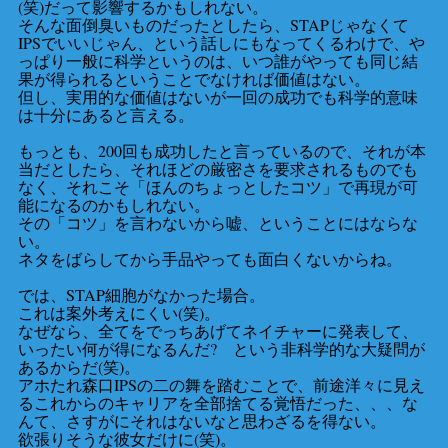
(笑)だって影響するかもしれない。
そんな面倒臭いものだったとしたら、STAPじゃなくて
IPSでいいじゃん、という話しにもなってくるわけで、や
っぱり一般に科学というのは、いつ誰がやっても同じ結
果が得られるということでなければ価値はない。
但し、実用的な価値はないが一回の成功でも科学的意味
は十分にあると言える。
もっとも、200回も成功したと言っているので、それが本
当だとしたら、それほどの厳密さを要求されるものでも
なく、それこそ「ほんのちょっとしたコツ」で再現が可
能になるのかもしれない。
その「コツ」を言わないから嘘、ということにはならな
い。
ネタをばらしてから手品やっても面白くないからね。
では、STAP細胞がなかった場合。
これは案外考えにくい(笑)。
なぜなら、全てをでっちあげてネイチャーに発表して、
いったい何が得になるんだ? という非科学的な大疑問が
あるからだ(笑)。
アホたれ森口IPSの二の舞を踏むことで、前途洋々に見え
るこれからのキャリアを全部捨てる覚悟だった、、、な
んて、さすがにそれはないなと思わざるを得ない。
欲張りそうな彼女だけに(笑)。