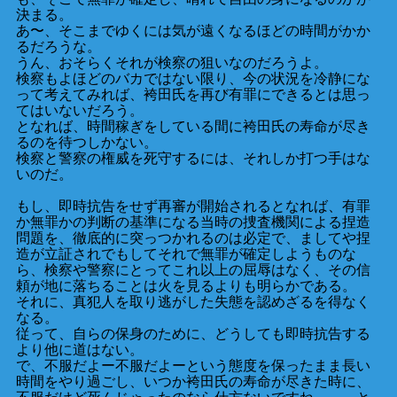
決まる。
あ〜、そこまでゆくには気が遠くなるほどの時間がかか
るだろうな。
うん、おそらくそれが検察の狙いなのだろうよ。
検察もよほどのバカではない限り、今の状況を冷静にな
って考えてみれば、袴田氏を再び有罪にできるとは思っ
てはいないだろう。
となれば、時間稼ぎをしている間に袴田氏の寿命が尽き
るのを待つしかない。
検察と警察の権威を死守するには、それしか打つ手はな
いのだ。
もし、即時抗告をせず再審が開始されるとなれば、有罪
か無罪かの判断の基準になる当時の捜査機関による捏造
問題を、徹底的に突っつかれるのは必定で、ましてや捏
造が立証されでもしてそれで無罪が確定しようものな
ら、検察や警察にとってこれ以上の屈辱はなく、その信
頼が地に落ちることは火を見るよりも明らかである。
それに、真犯人を取り逃がした失態を認めざるを得なく
なる。
従って、自らの保身のために、どうしても即時抗告する
より他に道はない。
で、不服だよー不服だよーという態度を保ったまま長い
時間をやり過ごし、いつか袴田氏の寿命が尽きた時に、
不服だけど死んじゃったのなら仕方ないですね、、、と