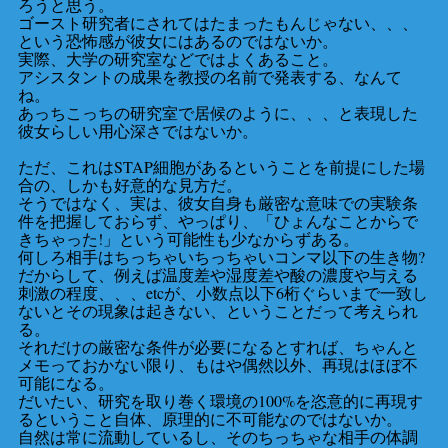
ろうと思う。
ゴースト研究者にされてはたまったもんじゃない、、、
という恐怖感が彼女にはあるのではないか。
実際、大学の研究室などではよくあること。
アシスタントの成果を教授の名前で発表する、なんて
ね。
あっちこっちの研究室で居候のように、、、と表現した
彼女らしい用心深さではないか。
ただ、これはSTAP細胞があるということを前提にした場
合の、しかも好意的な見方だ。
そうではなく、実は、彼女自身も厳密な意味での実験条
件を把握しておらず、やっぱり、「ひょんなことからで
きちゃった!」という可能性も少なからずある。
何しろ相手はちっちゃいちっちゃいコンマ以下の生き物?
だからして、例えば温度差や湿度差や酸の濃度や与える
刺激の程度、、、etcが、小数点以下6桁ぐらいまで一致し
ないとその現象は起きない、ということだって考えられ
る。
それだけの厳密な条件が必要になるとすれば、ちゃんと
メモっておかない限り、もはや偶然以外、再現はほぼ不
可能になる。
だいたい、研究を取り巻く環境の100%を恣意的に再現す
るということ自体、原理的に不可能なのではないか。
自然は常に流動しているし、そのちっちゃな相手の体調