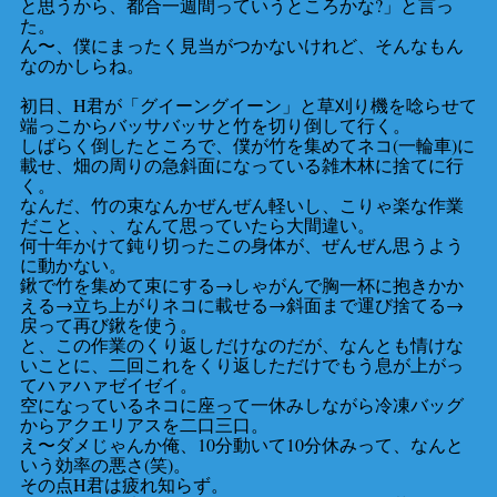
と思うから、都合一週間っていうところかな?」と言っ
た。
ん〜、僕にまったく見当がつかないけれど、そんなもん
なのかしらね。
初日、H君が「グイーングイーン」と草刈り機を唸らせて
端っこからバッサバッサと竹を切り倒して行く。
しばらく倒したところで、僕が竹を集めてネコ(一輪車)に
載せ、畑の周りの急斜面になっている雑木林に捨てに行
く。
なんだ、竹の束なんかぜんぜん軽いし、こりゃ楽な作業
だこと、、、なんて思っていたら大間違い。
何十年かけて鈍り切ったこの身体が、ぜんぜん思うよう
に動かない。
鍬で竹を集めて束にする→しゃがんで胸一杯に抱きかか
える→立ち上がりネコに載せる→斜面まで運び捨てる→
戻って再び鍬を使う。
と、この作業のくり返しだけなのだが、なんとも情けな
いことに、二回これをくり返しただけでもう息が上がっ
てハァハァゼイゼイ。
空になっているネコに座って一休みしながら冷凍バッグ
からアクエリアスを二口三口。
え〜ダメじゃんか俺、10分動いて10分休みって、なんと
いう効率の悪さ(笑)。
その点H君は疲れ知らず。