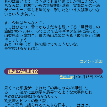
ものは言いよう、どうみても言い訳にしか聞こえない。
ちなみに、1930年からの実験開始以降、実際にその一滴
がビーカーに落ちる瞬間を目撃したという人は誰もいな
いという(大笑い)。
ま、今日はそんなとこ。
ここはひとつ、昔っからまだ今も続いてる「世界最古の
旅館(705〜2014)」ってことで去年ギネス記録に乗った、
山梨県南巨摩郡早川町の西山温泉にある『慶雲館』に期
待しましょう!
あと1000年ほど一族で続けてちょうだいな。
皇室抜けるかも(笑)。
コメント追加
理研の論理破綻
[
Web Log
] /
04月15日 22:38
歳くった細胞が生まれたての赤ちゃんの細胞にな
る、、、確かに生物学を愚弄するような大事件だわ!
そのSTAP細胞はあるかないか?
割烹着とピンクの壁の謎。
これが同列に語られるのんきな日本、、、ははは。