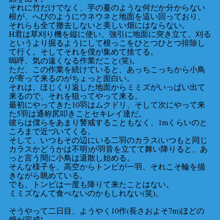
それに竹だけでなく、芋の蔓のような何だか分からない
根が、へびのようにウネウネと地面を這い回っており、
それらも全て撤去しないと美しい畑にはならない。
H君は草刈り機を縦に使い、強引に地面に突き立て、刈る
というより掘るようにして根っこをひとつひとつ排除し
て行く。そしてそれを僕が集めて捨てる。
嗚呼、気の遠くなる作業だこと(笑)。
ただ、この作業を続けていると、あっちこっちから小鳥
が寄って来るのがちょっと面白い。
それは、ほじくり返した地面からミミズがいっぱい出て
来るので、それを狙ってやって来る。
最初にやってきた10羽はムクドリ、そして次にやって来
た5羽は通称尻叩きことセキレイ達だ。
彼らは僕らをあまり警戒することもなく、1mくらいのと
ころまで近づいてくる。
そして、いつもその辺にいる二羽のカラス(いつもと同じ
カラスかどうかは不明)が羽音を立てて舞い降りると、あ
っと言う間に小鳥は退散し始める。
そんな様子を、高空からトンビが一羽、それこそ輪を描
きながら眺めている。
でも、トンビは一度も降りて来たことはない。
ミミズなんて食べないのかもしれない(笑)。
そうやって二日目、ようやく10作(長さおよそ7m)ほどの
畑が完成!