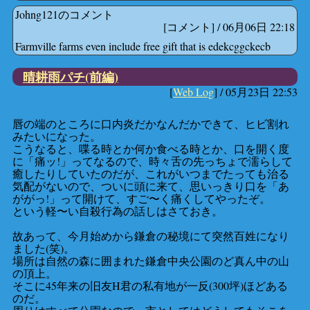
Johng121のコメント
[コメント] /
06月06日 22:18
Farmville farms even include free gift that is edekcggckecb
晴耕雨パチ(前編)
[
Web Log
] /
05月23日 22:53
唇の端のところに口内炎だかなんだかできて、ヒビ割れ
みたいになった。
こうなると、喋る時とか何か食べる時とか、口を開く度
に「痛ッ!」ってなるので、時々舌の先っちょで濡らして
癒したりしていたのだが、これがいつまでたっても治る
気配がないので、ついに頭に来て、思いっきり口を「あ
ががっ!」って開けて、すご〜く痛くしてやったぞ。
という軽〜い自殺行為の話しはさておき。
故あって、今月始めから鎌倉の秘境にて突然百姓になり
ました(笑)。
場所は自然の森に囲まれた鎌倉中央公園のど真ん中の山
の頂上。
そこに45年来の旧友H君の私有地が一反(300坪)ほどある
のだ。