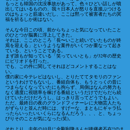
もっとも韓国の沈没事故があって、色々ひどい話しが噴
出してはいるものの、我々日本人が怒りを直接ぶつける
のはちょっと筋違いだし、ここは黙って被害者たちの冥
福を祈るしか術はない。
そんな今日この頃、前からちょっと気になっていたこと
のひとつが脳裏に浮上してきた。
それは、ここのところ「長〜いこと続いていたものが終
焉を迎える」というような案件がいくつか重なって起き
ている、ということである。
まず誰もが知っている「笑っていいとも」が32年の歴史
にピリオドを打った。
でも、この件に関してそれほどコメントすることはな
い。
僕の家に今テレビはないし、とりたててタモリのファン
というわけでもないし、番組自体も、もうとっくの昔に
つまらなくなっていたにも拘らず、局側はなんの努力も
なく適度に視聴率を稼げる番組というだけでだらだら続
けていただけだろうし、はっきり言ってどうでもよい。
ただ、最終日の夜のグランドフィナーレに大物芸人たち
がずらりと並んだ時には、すげーな、まともにギャラ払
ったらいったいいくらになるんだろう、、、と、ちょっ
ぴりそのことが気になった(笑)。
それより、去年の10月に金剛利隆さんが後継者不在!!のま