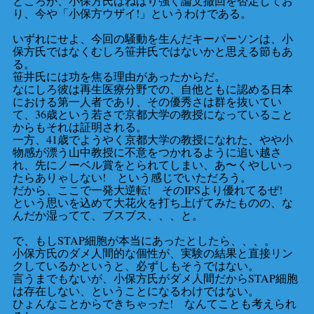
ところが、小保方氏はねばり強く論文撤回を否定してお
り、今や「小保方ウザイ!」というわけである。
いずれにせよ、今回の騒動を生んだキーパーソンは、小
保方氏ではなくむしろ笹井氏ではないかと思える節もあ
る。
笹井氏には功を焦る理由があったからだ。
なにしろ彼は再生医療分野での、自他ともに認める日本
における第一人者であり、その優秀さは群を抜いてい
て、36歳という若さで京都大学の教授になっていること
からもそれは証明される。
一方、41歳でようやく京都大学の教授になれた、やや小
物感が漂う山中教授に不意をつかれるように追い越さ
れ、先にノーベル賞をとられてしまい、あ〜くやしいっ
たらありゃしない! という感じでいただろう。
だから、ここで一発大逆転! そのIPSより優れてるぜ!
という思いを込めて大花火を打ち上げてみたものの、な
んだか湿ってて、ブスブス、、、と。
で、もしSTAP細胞が本当にあったとしたら、、、。
小保方氏のダメ人間的な個性が、実験の結果と直接リン
クしているかというと、必ずしもそうではない。
言うまでもないが、小保方氏がダメ人間だからSTAP細胞
は存在しない、ということになるわけではない。
ひょんなことからできちゃった! なんてことも考えられ