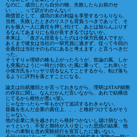
なのに、成功したら自分の物、失敗したらお前のせ
い、、、って訳がわかんない!
商慣習として、成功の末の利益を享受するつもりなら、
当然、失敗したときのリスクも背負うべきであって、そ
れを個人一人に責任を押し付けて、あとは知らんぷりす
るなんてあまりにも虫が良すぎるではないか。
本来は、「改ざん捏造をしたのは小保方氏個人ですが、
あくまで彼女は当社の一研究員に過ぎず、従って今回の
全責任は当社そのものにあると考えます」と言うべきだ
った。
そうすりゃ理研の株も上がったろうが、世論の風、しか
も突風のように一時だけ吹いた風に乗って、これ幸いと
小保方氏をバッサリ切るなんてことするから、転げ落ち
るように評判を落とすことになる。
論文は白紙撤回とか言っておきながら、理研はSTAP細胞
の存在に関し、なんだかんだ言いながら、あれで結構信
じてるから根性が悪い(笑)。
じゃなかったら一年もかけて追試するわきゃない。
疑義を生んだ企業の責任上、、、と格好つけてるがそう
じゃない。
他の企業に先を越されたら格好つかないし儲け損なっち
ゃうという、不安と期待が入り交じった思惑の結果、他
社への牽制も含め実験続行を宣言したに違いない。
今日(4/15)になって、「理研内部の研究者も実験の一部に