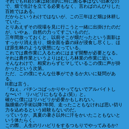
それでもH君の家は経済的に特に困る事はない旧家なの
で、畑で生計を立てる必要もなく、言わばのんびりした
百姓ではある。
だからというわけではないが、この三年ほど畑は休耕し
ていた。
とりあえずその現場を見に行こうと一緒に出掛けたのだ
が、いやぁ、自然の力ってすごいものだ。
三年間放っておくと、以前そこが畑だったという面影は
すっかり消え去り、畑全面を森の緑が浸食し尽くし、ほ
ぼ原生林のような状態になっている。
これでは農作業に入るためにはまず開墾が必要となる。
それは農作業というよりはむしろ林業の作業に近い。
そんなわけで、相変わらずヒマしているこの僕に声が掛
かったという次第。
ただ、この僕にそんな仕事ができるか大いに疑問があ
る。
H君は言う。
「ねぇ、パチンコばっかりやってないでアルバイトし
な〜い? リハビリにもなるよ(笑)」と。
確かに僕にはリハビリが必要かもしれない。
脳腫瘍の手術以降7年間、走ったこともなければ思い切り
力を込めるという経験もないのだ。
っていうか、真夏の暑さ以外に汗をかいたこともないと
いう体たらく。
この際、人生のリハビリをするつもりでやってみるか?