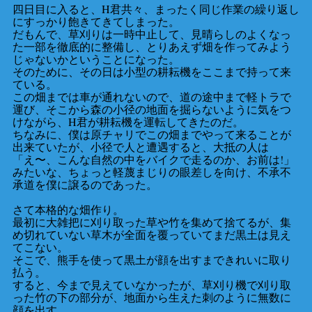
四日目に入ると、H君共々、まったく同じ作業の繰り返し
にすっかり飽きてきてしまった。
だもんで、草刈りは一時中止して、見晴らしのよくなっ
た一部を徹底的に整備し、とりあえず畑を作ってみよう
じゃないかということになった。
そのために、その日は小型の耕耘機をここまで持って来
ている。
この畑までは車が通れないので、道の途中まで軽トラで
運び、そこから森の小径の地面を掘らないように気をつ
けながら、H君が耕耘機を運転してきたのだ。
ちなみに、僕は原チャリでこの畑までやって来ることが
出来ていたが、小径で人と遭遇すると、大抵の人は
「え〜、こんな自然の中をバイクで走るのか、お前は!」
みたいな、ちょっと軽蔑まじりの眼差しを向け、不承不
承道を僕に譲るのであった。
さて本格的な畑作り。
最初に大雑把に刈り取った草や竹を集めて捨てるが、集
め切れていない草木が全面を覆っていてまだ黒土は見え
てこない。
そこで、熊手を使って黒土が顔を出すまできれいに取り
払う。
すると、今まで見えていなかったが、草刈り機で刈り取
った竹の下の部分が、地面から生えた刺のように無数に
顔を出す。