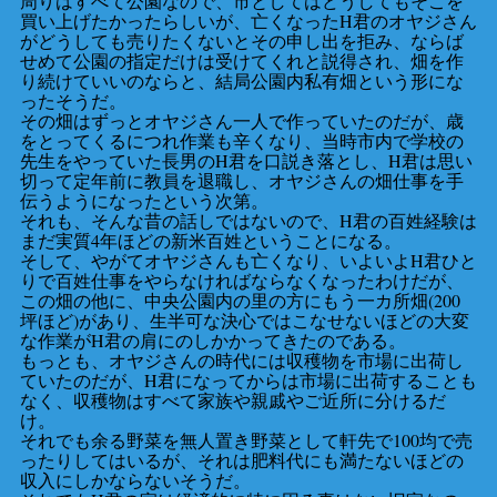
周りはすべて公園なので、市としてはどうしてもそこを
買い上げたかったらしいが、亡くなったH君のオヤジさん
がどうしても売りたくないとその申し出を拒み、ならば
せめて公園の指定だけは受けてくれと説得され、畑を作
り続けていいのならと、結局公園内私有畑という形にな
ったそうだ。
その畑はずっとオヤジさん一人で作っていたのだが、歳
をとってくるにつれ作業も辛くなり、当時市内で学校の
先生をやっていた長男のH君を口説き落とし、H君は思い
切って定年前に教員を退職し、オヤジさんの畑仕事を手
伝うようになったという次第。
それも、そんな昔の話しではないので、H君の百姓経験は
まだ実質4年ほどの新米百姓ということになる。
そして、やがてオヤジさんも亡くなり、いよいよH君ひと
りで百姓仕事をやらなければならなくなったわけだが、
この畑の他に、中央公園内の里の方にもう一カ所畑(200
坪ほど)があり、生半可な決心ではこなせないほどの大変
な作業がH君の肩にのしかかってきたのである。
もっとも、オヤジさんの時代には収穫物を市場に出荷し
ていたのだが、H君になってからは市場に出荷することも
なく、収穫物はすべて家族や親戚やご近所に分けるだ
け。
それでも余る野菜を無人置き野菜として軒先で100均で売
ったりしてはいるが、それは肥料代にも満たないほどの
収入にしかならないそうだ。