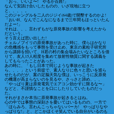
「おっ、いいよ〜! やるか百姓!」
なんて安請け合いしたものの、いざ現地に立つ
と、、、、。
このジャングルを二人のジジイ(64歳)で開墾するのかよ!
「おいH、なんでこんなになるまで三年間もほっといたん
だよー!」
それは、、、言わずもがな原発事故の影響を考えたから
だという。
そう言えば思い出した!
チェルノブイリの原発事故があった時に、僕らはかなり
の危機感をもって事態を受け止め、東京の素粒子研究所
から講師を招いて、H君の村の集会場みたいなところを借
りて、友人15人程度を集めて放射性物質に関する講義を
してもらったことがあった。
あの時に、「もし日本で同じような事故が起きた
ら、、、」という前提で、素人なりに色々と思いを巡ら
せたものだが、案の定脳天気な僕は、いっこうに反原発
の機運が高まらないのを見るや、さっさと諦め、、、
「やっぱり夏は原発電気でエアコン効かすに限るな〜」
などと、不謹慎なことを口にしたりしていたものだっ
た。
それがまさか本当に原発事故が起きるとはね。
心の中では事態の深刻さを憂いてはいるものの、一方で
「ほらみろ、言わんこっちゃないバーカ! やっぱりなや
っぱりな!」と、どこかほくそ笑んでいる自分がいるのも