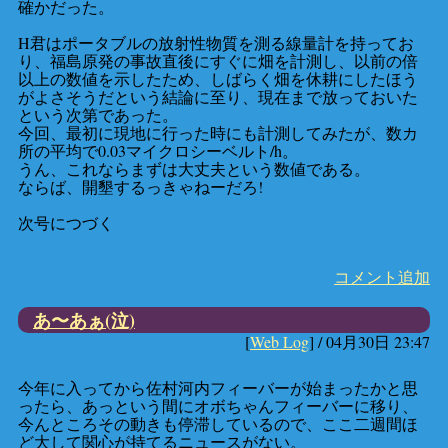
確かだった。
H君はポータブルの放射性物質を測る線量計を持ってお
り、福島原発の事故直後にすぐに畑を計測し、以前の倍
以上の数値を示したため、しばらく畑を休耕にしたほう
がよさそうだという結論に至り、現在まで放っておいた
という次第であった。
今回、最初に現地に行った時にも計測してみたが、数カ
所の平均で0.03マイクロシーベルト/h。
うん、これならまずは大丈夫という数値である。
ならば、開墾するっきゃねーだろ!
次号につづく
コメント追加
あ〜あぁ(泣)
[
Web Log
] /
04月30日 23:47
今年に入ってから佐村河内フィーバーが始まったかと思
ったら、あっという間にオボちゃんフィーバーに移り、
今んところその動きも停滞しているので、ここ二週間ほ
ど大して関心が持てるニュースがない。