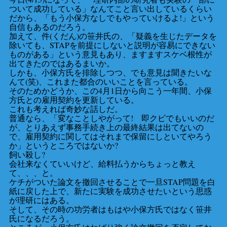
ついて成功している」なんてこと言い出しているくらい
だから、「もう小保方なしでもやっていけるよ!」という
自信もあるのだろう。
加えて、件(くだん)の笹井氏の、「疑義を生じたデータを
除いても、STAPを前提にしないと説明が容易にできない
ものがある」という意見もあり、ますますスケベ根性が
出てきたのではあるまいか。
しかも、小保方氏を排除しつつ、でも意見は聞きたいな
んて(笑)、これまた都合のいいことを言っている。
そのためかどうか、この4月1日から向こう一年間、小保
方氏との雇用契約を更新している。
これも考えれば奇妙な話しだ。
普通なら、「変なことしやがって! 即クビでもいいのだ
が、とりあえず事務手続き上の最終結果は出てないの
で、雇用契約に関してはそれまで保留にしといてやろう
か」というところではないか?
飼い殺し?
会社来なくていいけど、給料払うからちょっと教え
て、、、と。
ケチがついた論文を撤回させることで一旦STAP問題を白
紙に戻した上で、新たに実験を成功させたいという思惑
が理研にはある。
そして、その時の功労者はもはや小保方氏ではなく笹井
氏になるだろう。