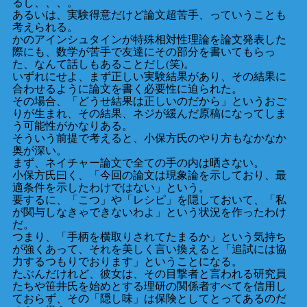
るし、、、。
あるいは、実験得意だけど論文超苦手、っていうことも
考えられる。
かのアインシュタインが特殊相対性理論を論文発表した
際にも、数学が苦手で友達にその部分を書いてもらっ
た、なんて話しもあることだし(笑)。
いずれにせよ、まず正しい実験結果があり、その結果に
合わせるように論文を書く必要性に迫られた。
その場合、「どうせ結果は正しいのだから」というおご
りが生まれ、その結果、ネジが緩んだ原稿になってしま
う可能性がかなりある。
そういう前提で考えると、小保方氏のやり方もなかなか
奥が深い。
まず、ネイチャー論文で全ての手の内は晒さない。
小保方氏曰く、「今回の論文は現象論を示しており、最
適条件を示したわけではない」という。
要するに、「こつ」や「レシピ」を隠しておいて、「私
が関与しなきゃできないわよ」という状況を作ったわけ
だ。
つまり、「手柄を横取りされてたまるか」という気持ち
が強くあって、それを美しく言い換えると「追試には協
力するつもりでおります」ということになる。
たぶんだけれど、彼女は、その目撃者と言われる研究員
たちや笹井氏を始めとする理研の関係者すべてを信用し
ておらず、その「隠し味」は保険としてとってあるのだ