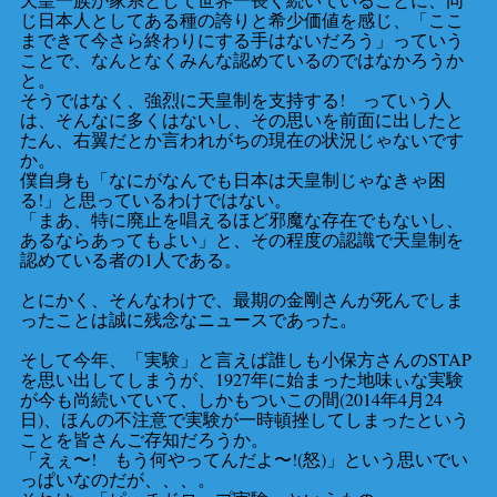
じ日本人としてある種の誇りと希少価値を感じ、「ここ
まできて今さら終わりにする手はないだろう」っていう
ことで、なんとなくみんな認めているのではなかろうか
と。
そうではなく、強烈に天皇制を支持する! っていう人
は、そんなに多くはないし、その思いを前面に出したと
たん、右翼だとか言われがちの現在の状況じゃないです
か。
僕自身も「なにがなんでも日本は天皇制じゃなきゃ困
る!」と思っているわけではない。
「まあ、特に廃止を唱えるほど邪魔な存在でもないし、
あるならあってもよい」と、その程度の認識で天皇制を
認めている者の1人である。
とにかく、そんなわけで、最期の金剛さんが死んでしま
ったことは誠に残念なニュースであった。
そして今年、「実験」と言えば誰しも小保方さんのSTAP
を思い出してしまうが、1927年に始まった地味ぃな実験
が今も尚続いていて、しかもついこの間(2014年4月24
日)、ほんの不注意で実験が一時頓挫してしまったという
ことを皆さんご存知だろうか。
「えぇ〜! もう何やってんだよ〜!(怒)」という思いでい
っぱいなのだが、、、。