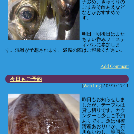
ナ炒め、きゅうりの
ごまみそ酢あえなど
などがおすすめで
す。
明日・明後日はまた
ちょい呑みフェステ
ィバルに参加しま
す。混雑が予想されます、満席の際はご容赦ください。
Add Comment
今日もご予約
[
Web Log
] /
05/10 17:11
昨日もお知らせしま
したが、テーブルは
貸し切りです。カウ
ンターも少しご予約
ありです。魚は相模
湾産あおりいか、石
川産いわし、静岡産