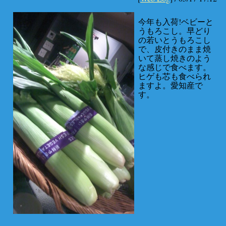
今年も入荷!ベビーと
うもろこし。早どり
の若いとうもろこし
で、皮付きのまま焼
いて蒸し焼きのよう
な感じで食べます。
ヒゲも芯も食べられ
ますよ。愛知産で
す。