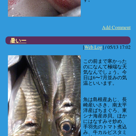
Add Comment
暑いー
[
Web Log
] /
05/13 17:02
この前まで寒かった
のになんて極端な天
気なんでしょう。今
日は6〜7月並みの気
温といいます。
魚は島根産あじ、長
崎産いさき、南太平
洋産ばちまぐろ、東
シナ海産赤貝。ほか
にはなすみそ炒め、
手羽先のトマト煮込
み、牛カルビスタミ