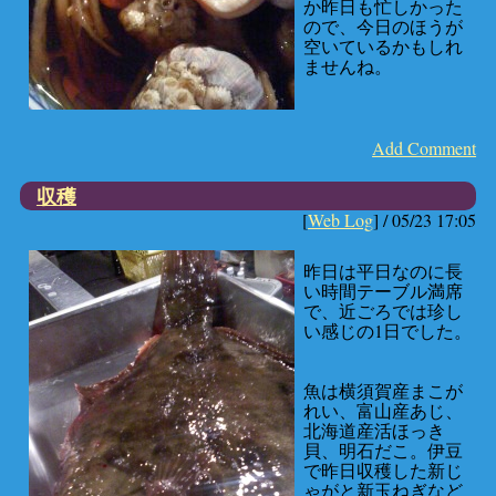
か昨日も忙しかった
ので、今日のほうが
空いているかもしれ
ませんね。
Add Comment
収穫
[
Web Log
] /
05/23 17:05
昨日は平日なのに長
い時間テーブル満席
で、近ごろでは珍し
い感じの1日でした。
魚は横須賀産まこが
れい、富山産あじ、
北海道産活ほっき
貝、明石だこ。伊豆
で昨日収穫した新じ
ゃがと新玉ねぎなど