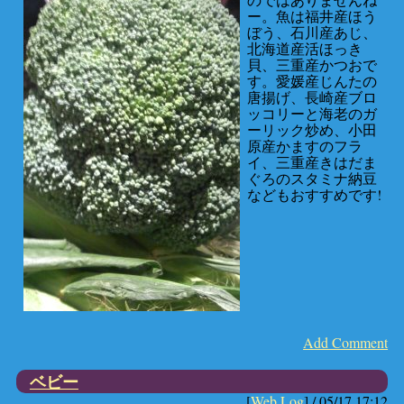
ー。魚は福井産ほう
ぼう、石川産あじ、
北海道産活ほっき
貝、三重産かつおで
す。愛媛産じんたの
唐揚げ、長崎産ブロ
ッコリーと海老のガ
ーリック炒め、小田
原産かますのフラ
イ、三重産きはだま
ぐろのスタミナ納豆
などもおすすめです!
Add Comment
ベビー
[
Web Log
] /
05/17 17:12