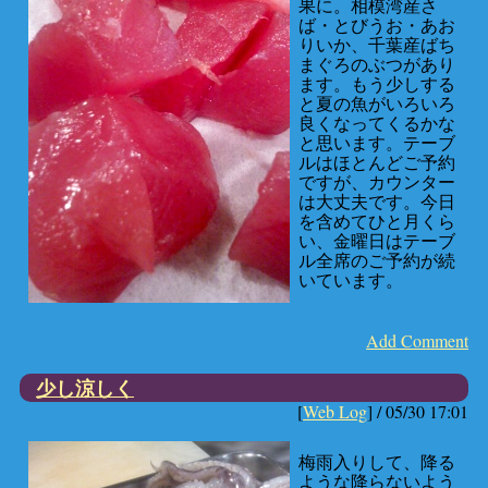
果に。相模湾産さ
ば・とびうお・あお
りいか、千葉産ばち
まぐろのぶつがあり
ます。もう少しする
と夏の魚がいろいろ
良くなってくるかな
と思います。テーブ
ルはほとんどご予約
ですが、カウンター
は大丈夫です。今日
を含めてひと月くら
い、金曜日はテーブ
ル全席のご予約が続
いています。
Add Comment
少し涼しく
[
Web Log
] /
05/30 17:01
梅雨入りして、降る
ような降らないよう