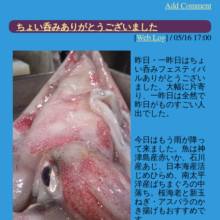
Add Comment
ちょい呑みありがとうございました
[
Web Log
] /
05/16 17:00
昨日・一昨日はちょ
い呑みフェスティバ
ルありがとうござい
ました。大幅に片寄
り、一昨日は全然で
昨日がものすごい人
出でした。
今日はもう雨が降っ
て来ました。魚は神
津島産赤いか、石川
産あじ、日本海産活
じめひらめ、南太平
洋産ばちまぐろの中
落ち。桜海老と新玉
ねぎ・アスパラのか
き揚げもおすすめで
す。