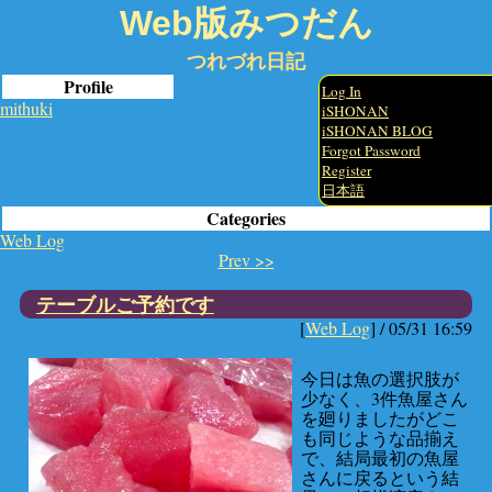
Web版みつだん
つれづれ日記
Profile
Log In
mithuki
iSHONAN
iSHONAN BLOG
Forgot Password
Register
日本語
Categories
Web Log
Prev >>
テーブルご予約です
[
Web Log
] /
05/31 16:59
今日は魚の選択肢が
少なく、3件魚屋さん
を廻りましたがどこ
も同じような品揃え
で、結局最初の魚屋
さんに戻るという結