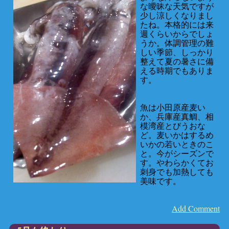
な曖昧な天気ですが
少し涼しくなりまし
たね。本格的には来
週くらいからでしょ
うか。体調管理の難
しい季節、しっかり
整えて夏の暑さに備
える時期でもありま
す。
魚は小田原産麦い
か、兵庫産真鯛、相
模湾産とびうおな
ど。麦いかはするめ
いかの若いときのこ
と。今がシーズンで
す。やわらかくてお
刺身でも加熱しても
美味です。
Add Comment