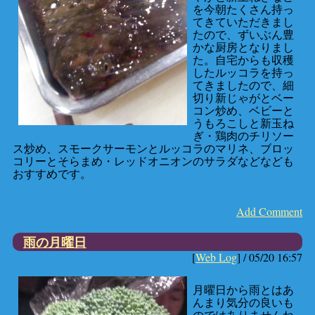
を今朝たくさん持っ
てきていただきまし
たので、ずいぶん豊
かな厨房となりまし
た。自宅からも収穫
したルッコラを持っ
てきましたので、細
切り新じゃがとベー
コン炒め、ベビーと
うもろこしと新玉ね
ぎ・鶏肉のチリソー
ス炒め、スモークサーモンとルッコラのマリネ、ブロッ
コリーとそらまめ・レッドオニオンのサラダなどなども
おすすめです。
Add Comment
雨の月曜日
[
Web Log
] /
05/20 16:57
月曜日から雨とはあ
んまり気分の良いも
のではありませんね