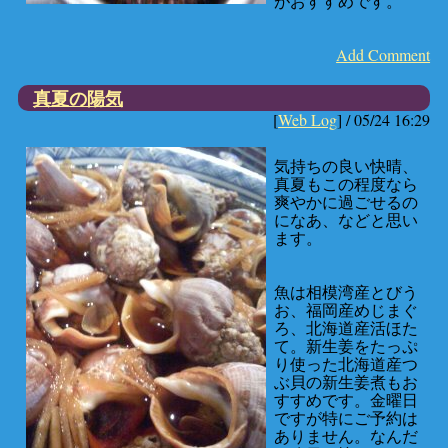
がおすすめです。
Add Comment
真夏の陽気
[
Web Log
] /
05/24 16:29
気持ちの良い快晴、
真夏もこの程度なら
爽やかに過ごせるの
になあ、などと思い
ます。
魚は相模湾産とびう
お、福岡産めじまぐ
ろ、北海道産活ほた
て。新生姜をたっぷ
り使った北海道産つ
ぶ貝の新生姜煮もお
すすめです。金曜日
ですが特にご予約は
ありません。なんだ