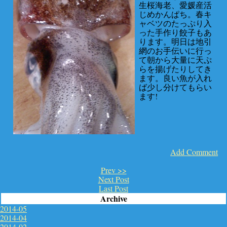
生桜海老、愛媛産活
じめかんぱち。春キ
ャベツのたっぷり入
った手作り餃子もあ
ります。明日は地引
網のお手伝いに行っ
て朝から大量に天ぷ
らを揚げたりしてき
ます。良い魚が入れ
ば少し分けてもらい
ます!
Add Comment
Prev >>
Next Post
Last Post
Archive
2014-05
2014-04
2014-02