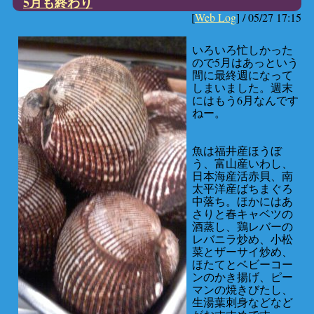
5月も終わり
[
Web Log
] /
05/27 17:15
いろいろ忙しかった
ので5月はあっという
間に最終週になって
しまいました。週末
にはもう6月なんです
ねー。
魚は福井産ほうぼ
う、富山産いわし、
日本海産活赤貝、南
太平洋産ばちまぐろ
中落ち。ほかにはあ
さりと春キャベツの
酒蒸し、鶏レバーの
レバニラ炒め、小松
菜とザーサイ炒め、
ほたてとベビーコー
ンのかき揚げ、ピー
マンの焼きびたし、
生湯葉刺身などなど