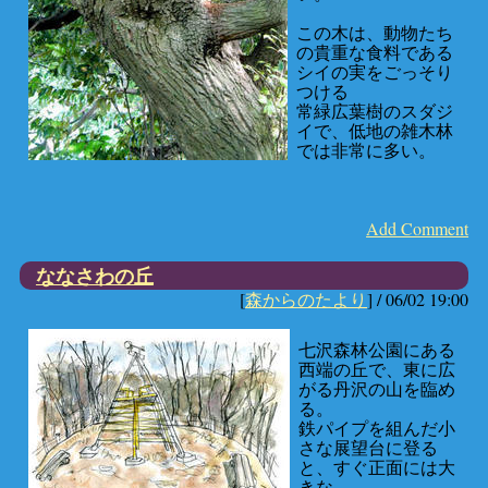
この木は、動物たち
の貴重な食料である
シイの実をごっそり
つける
常緑広葉樹のスダジ
イで、低地の雑木林
では非常に多い。
Add Comment
ななさわの丘
[
森からのたより
] /
06/02 19:00
七沢森林公園にある
西端の丘で、東に広
がる丹沢の山を臨め
る。
鉄パイプを組んだ小
さな展望台に登る
と、すぐ正面には大
きな