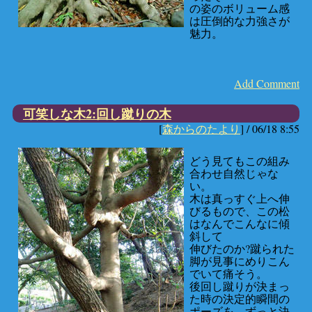
の姿のボリューム感
は圧倒的な力強さが
魅力。
Add Comment
可笑しな木2:回し蹴りの木
[
森からのたより
] /
06/18 8:55
どう見てもこの組み
合わせ自然じゃな
い。
木は真っすぐ上へ伸
びるもので、この松
はなんでこんなに傾
斜して
伸びたのか?蹴られた
脚が見事にめりこん
でいて痛そう。
後回し蹴りが決まっ
た時の決定的瞬間の
ポーズを、ずっと決