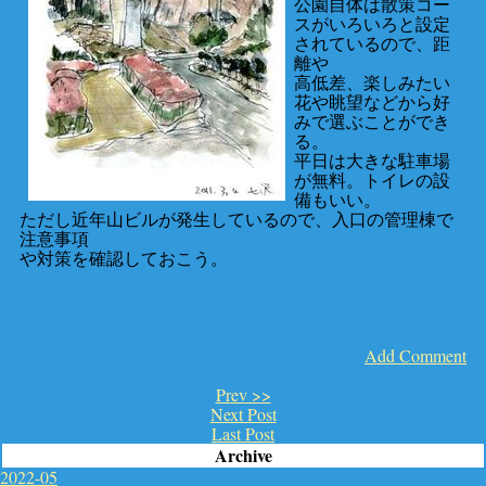
公園自体は散策コー
スがいろいろと設定
されているので、距
離や
高低差、楽しみたい
花や眺望などから好
みで選ぶことができ
る。
平日は大きな駐車場
が無料。トイレの設
備もいい。
ただし近年山ビルが発生しているので、入口の管理棟で
注意事項
や対策を確認しておこう。
Add Comment
Prev >>
Next Post
Last Post
Archive
2022-05