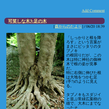
Add Comment
可笑しな木3:足の木
[
森からのたより
] /
06/20 18:39
「しっかりと根を降
ろす」という言葉が
まさにピッタリのタ
ブノキ
の根回りだが、この
木は特に神社の御神
木で根の姿が見事
だ。
特に右側に伸びた根
は大地をつかむ足
(手?)のように見え
る。
タブノキもスダジイ
と並ぶ常緑広葉樹の
雄で、大木にまでな
ったそ