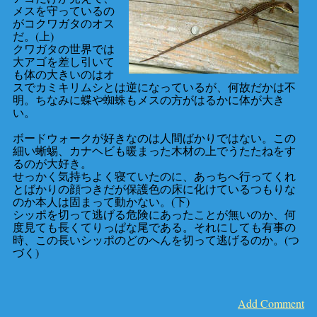
メスを守っているの
がコクワガタのオス
だ。(上)
クワガタの世界では
大アゴを差し引いて
も体の大きいのはオ
スでカミキリムシとは逆になっているが、何故だかは不
明。ちなみに蝶や蜘蛛もメスの方がはるかに体が大き
い。
ボードウォークが好きなのは人間ばかりではない。この
細い蜥蜴、カナヘビも暖まった木材の上でうたたねをす
るのが大好き。
せっかく気持ちよく寝ていたのに、あっちへ行ってくれ
とばかりの顔つきだが保護色の床に化けているつもりな
のか本人は固まって動かない。(下)
シッポを切って逃げる危険にあったことが無いのか、何
度見ても長くてりっぱな尾である。それにしても有事の
時、この長いシッポのどのへんを切って逃げるのか。(つ
づく)
Add Comment