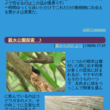
メで写せるのはこの辺が限界?(下)
一時間ゆっくり歩いただけでこれだけの動植物に出会え
る豊かさは貴重だ。
Add Comment
親水公園探索 3
[
森からのたより
] /
08/06 17:45
いくつかの樹木は傷
付いた時に出す樹液
が多くの昆虫に好ま
れるが、ヤナギの木
もそのうちの一つ
で、左向きに頭をつ
っこんで樹液を盛ん
に飲んでいるのはコ
クワガタのメス。そ
の向こうに立派な大
アゴだけが見えて、