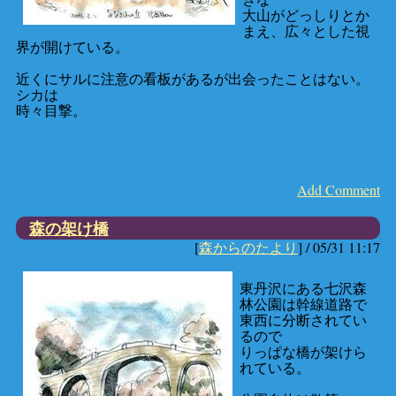
大山がどっしりとか
まえ、広々とした視
界が開けている。
近くにサルに注意の看板があるが出会ったことはない。
シカは
時々目撃。
Add Comment
森の架け橋
[
森からのたより
] /
05/31 11:17
東丹沢にある七沢森
林公園は幹線道路で
東西に分断されてい
るので
りっぱな橋が架けら
れている。