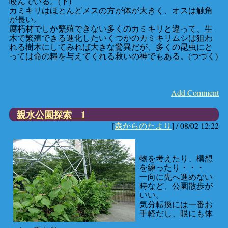
咬んでいる。(下)
カミキリはほとんどメスの方が体が大きく、オスは触角
が長い。
腐朽材でしか繁殖できない多くのカミキリと違って、生
木で繁殖できる進化したいくつかのカミキリムシは狙わ
れる樹木にしてみれば大きな驚異だが、多くの昆虫にと
っては命の糧を与えてくれる救いの神でもある。(つづく)
Add Comment
親水公園探索 1
[
森からのたより
] /
08/02 12:22
物を考えたり、構想
を練ったり・・・
一向に先へ進めない
時など、公園散歩が
いい。
気分転換には一番お
手軽だし、眼にも体