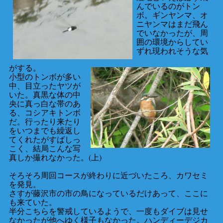
んでいるのがトン
ボ。ギンヤンマ、オ
ニヤンマはまだ飛ん
でいなかったが、周
囲の環境からしてい
ずれ現われそうな気
がする。
小型のトンボが多い
中、目立ったヤツが
いた。真黒な体の中
央に真っ白な帯のあ
る、コシアキトンボ
だ。行ったり来たり
をいつまでも繰返し
てくれたがすばしっ
こく、結局こんな写
真しか撮れなかった。(上)
そろそろ周回コースが終わりに近づいたころ、カワセミ
を発見。
さすが藤沢市の市の鳥になっているだけあって、ここに
も来ていた。
半分こちらを警戒しているようで、一度もダイブは見せ
なかったが他へゆく様子もなかった。ハンディーデジカ