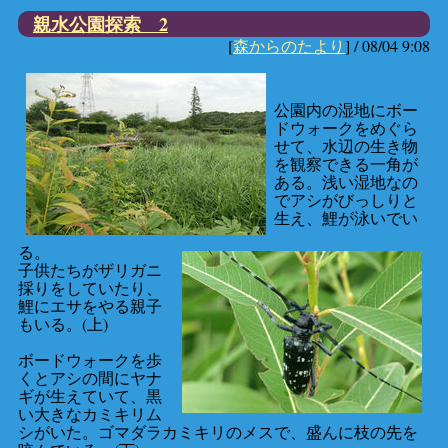
親水公園探索 2
[
森からのたより
] /
08/04 9:08
公園内の湿地にボー
ドウォークをめぐら
せて、水辺の生き物
を観察できる一角が
ある。浅い湿地なの
でアシがびっしりと
生え、鯉が泳いでい
る。
子供たちがザリガニ
採りをしていたり、
鯉にエサをやる親子
もいる。(上)
ボードウォークを歩
くとアシの間にヤナ
ギが生えていて、黒
い大きなカミキリム
シがいた。ゴマダラカミキリのメスで、盛んに枝の先を