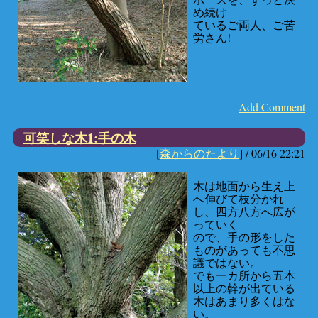
め続け
ているご両人、ご苦
労さん!
Add Comment
可笑しな木1:手の木
[
森からのたより
] /
06/16 22:21
木は地面から生え上
へ伸びて枝分かれ
し、四方八方へ広が
っていく
ので、手の形をした
ものがあっても不思
議ではない。
でも一カ所から五本
以上の幹が出ている
木はあまり多くはな
い。