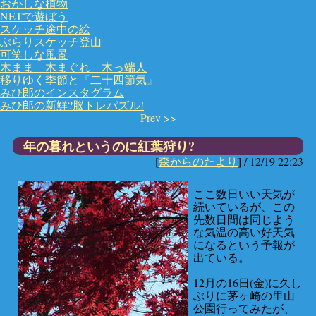
おかしな植物
NETで遊ぼう
スケッチ途中の絵
ぶらりスケッチ登山
可笑しな風景
木まま 木まぐれ 木っ端人
移りゆく季節と『二十四節気』
みひ郎のインスタグラム
みひ郎の新鮮?脳トレパズル!
Prev >>
年の暮れというのに紅葉狩り?
[
森からのたより
] /
12/19 22:23
ここ数日いい天気が
続いているが、この
先数日間は同じよう
な気温の高い好天気
になるという予報が
出ている。
12月の16日(金)に久し
ぶりに茅ヶ崎の里山
公園行ってみたが、