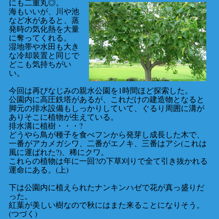
にも二重丸◎。
海もいいが、川や池
など水があると、蒸
発時の気化熱を大量
に奪ってくれる。
湿地帯や水田も大き
な冷却装置と同じで
どこも気持ちがい
い。
今回は再びなじみの親水公園を1時間ほど探索した。
公園内に高圧鉄塔があるが、これだけの建造物となると
脚元の排水設備もしっかりしていて、ぐるり周囲に溝が
ありそこに植物が生えている。
排水溝に植樹・・・?
どうやら鳥が種子を食べフンから発芽し成長した木で、
一番がアカメガシワ、二番がエノキ、三番はアシ(これは
風に運ばれた?)、稀にクワ。
これらの植物は年に一回?の下草刈りで全て引き抜かれる
運命にある。(上)
下は公園内に植えられたナンキンハゼで花が真っ盛りだ
った。
紅葉が美しい樹なので秋にはまた来ることになりそう。
(つづく)