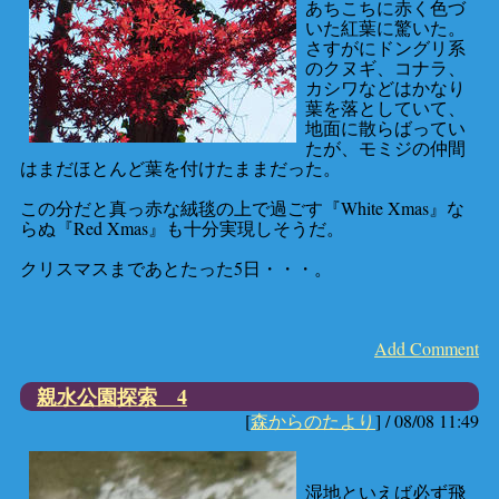
あちこちに赤く色づ
いた紅葉に驚いた。
さすがにドングリ系
のクヌギ、コナラ、
カシワなどはかなり
葉を落としていて、
地面に散らばってい
たが、モミジの仲間
はまだほとんど葉を付けたままだった。
この分だと真っ赤な絨毯の上で過ごす『White Xmas』な
らぬ『Red Xmas』も十分実現しそうだ。
クリスマスまであとたった5日・・・。
Add Comment
親水公園探索 4
[
森からのたより
] /
08/08 11:49
湿地といえば必ず飛