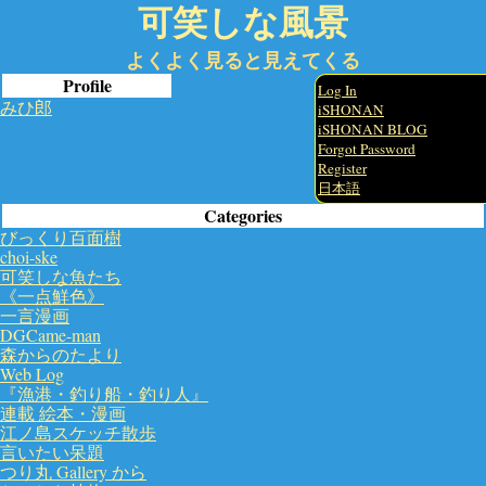
可笑しな風景
よくよく見ると見えてくる
Profile
Log In
みひ郎
iSHONAN
iSHONAN BLOG
Forgot Password
Register
日本語
Categories
びっくり百面樹
choi-ske
可笑しな魚たち
《一点鮮色》
一言漫画
DGCame-man
森からのたより
Web Log
『漁港・釣り船・釣り人』
連載 絵本・漫画
江ノ島スケッチ散歩
言いたい呆題
つり丸 Gallery から