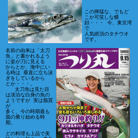
この獰猛な、でもど
こか可笑しな横
顔・・・ 今、東京湾
で
人気絶頂のタチウオ
です。
名前の由来は「太刀
魚」と書かれるよう
に姿が刀に見える
からとか、海中にい
る時は 垂直に立ち泳
ぎをしているから
とか・・・。
太刀魚は見た目
は淡泊な白身の魚の
ようですが 実は脂質
が
多く、今の時期最も
脂の乗り始める時
期。
どの料理も上品で美