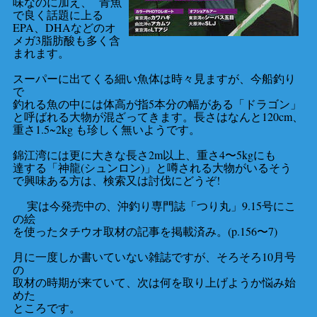
味なのに加え、 青魚
で良く話題に上る
EPA、DHAなどのオ
メガ3脂肪酸も多く含
まれます。
スーパーに出てくる細い魚体は時々見ますが、今船釣り
で
釣れる魚の中には体高が指5本分の幅がある「ドラゴン」
と呼ばれる大物が混ざってきます。長さはなんと120cm、
重さ1.5~2kg も珍しく無いようです。
錦江湾には更に大きな長さ2m以上、重さ4〜5kgにも
達する「神龍(シュンロン)」と噂される大物がいるそう
で興味ある方は、検索又は討伐にどうぞ!
実は今発売中の、沖釣り専門誌「つり丸」9.15号にこ
の絵
を使ったタチウオ取材の記事を掲載済み。(p.156〜7)
月に一度しか書いていない雑誌ですが、そろそろ10月号
の
取材の時期が来ていて、次は何を取り上げようか悩み始
めた
ところです。