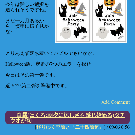
今年は難しい選択を
迫られそうですね。
まだ一カ月あるか
ら、慎重に様子見か
な?
とりあえず落ち着いてパズルでもいかが。
Halloween版、定番の7つのエラーを探せ!
今日はその第一弾です。
近々???第二弾を準備中です。
Add Comment
白露(はくろ:朝夕に涼しさを感じ始める)タチ
ウオが旬
[
移りゆく季節と『二十四節気』
] /
09/06 8:56