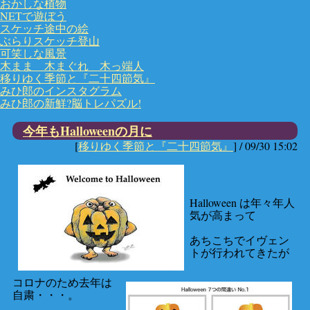
おかしな植物
NETで遊ぼう
スケッチ途中の絵
ぶらりスケッチ登山
可笑しな風景
木まま 木まぐれ 木っ端人
移りゆく季節と『二十四節気』
みひ郎のインスタグラム
みひ郎の新鮮?脳トレパズル!
今年もHalloweenの月に
[
移りゆく季節と『二十四節気』
] /
09/30 15:02
Halloween は年々年人
気が高まって
あちこちでイヴェン
トが行われてきたが
コロナのため去年は
自粛・・・。