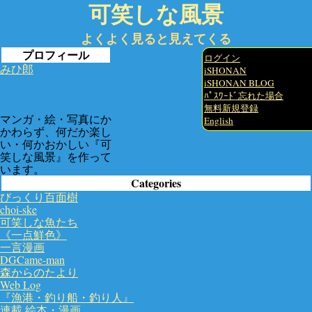
可笑しな風景
よくよく見ると見えてくる
プロフィール
ログイン
みひ郎
iSHONAN
iSHONAN BLOG
ﾊﾟｽﾜｰﾄﾞ忘れた場合
無料新規登録
マンガ・絵・写真にか
English
かわらず、何だか楽し
い・何かおかしい『可
笑しな風景』を作って
います。
Categories
びっくり百面樹
choi-ske
可笑しな魚たち
《一点鮮色》
一言漫画
DGCame-man
森からのたより
Web Log
『漁港・釣り船・釣り人』
連載 絵本・漫画