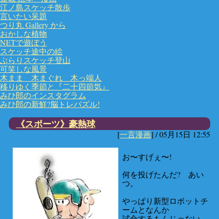
江ノ島スケッチ散歩
言いたい呆題
つり丸 Gallery から
おかしな植物
NETで遊ぼう
スケッチ途中の絵
ぶらりスケッチ登山
可笑しな風景
木まま 木まぐれ 木っ端人
移りゆく季節と『二十四節気』
みひ郎のインスタグラム
みひ郎の新鮮?脳トレパズル!
《スポーツ》豪熱球
[
一言漫画
] /
05月15日 12:55
お〜すげぇ〜!
何を投げたんだ? あい
つ。
やっぱり新型ロボットチ
ームとなんか
試合するもんじゃない